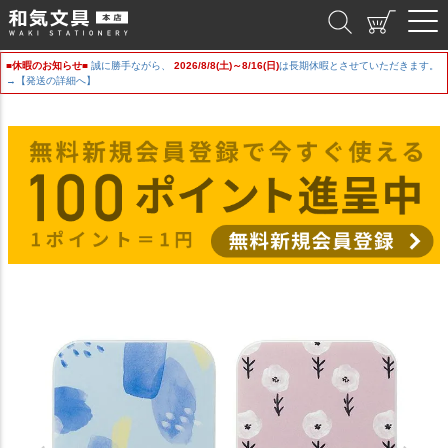
和気文具
■休暇のお知らせ■
誠に勝手ながら、
2026/8/8(土)～8/16(日)
は長期休暇とさせていただきます。
→【発送の詳細へ】