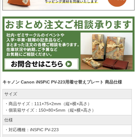
キャノン Canon iNSPiC PV-223用着せ替えプレート 商品仕様
サイズ
・商品サイズ：111×75×2mm（縦×横×高さ）
・個装箱サイズ：150×80×5mm（縦×横×高さ）
仕様
・対応機種：iNSPiC PV-223