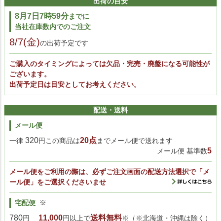
出荷の目安
8月7日7時59分
までに
当社在庫数内でのご注文
8/7(金)
の出荷予定です
ご購入のタイミングによっては欠品・完売・廃盤になる可能性が
ございます。
出荷予定日は目安としてお考えください。
配送・送料
メール便
320
20点
一律
円この商品は
までメール便で送れます
5
メール便 基準数
メール便をご利用の際は、必ずご注文画面の配送方法選択で「メ
ール便」をご選択くださいませ
宅配便
※
780
11,000
送料無料
円
円以上で
※（※北海道・沖縄は除く）