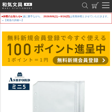
和気文具
■休暇のお知らせ■
誠に勝手ながら、
2026/8/8(土)～8/16(日)
は長期休暇とさせていただきます。
→【発送の詳細へ】