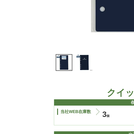
クイ
当社WEB在庫数
3