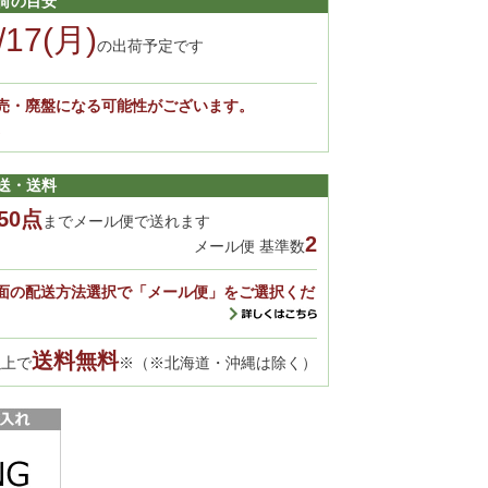
荷の目安
/17(月)
の出荷予定です
売・廃盤になる可能性がございます。
。
送・送料
50点
までメール便で送れます
2
メール便 基準数
面の配送方法選択で「メール便」をご選択くだ
送料無料
以上で
※（※北海道・沖縄は除く）