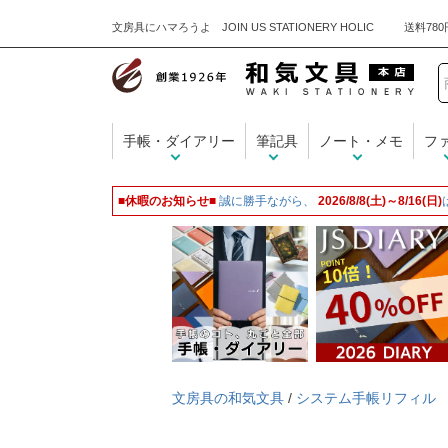
文房具にハマろうよ JOIN US STATIONERY HOLIC
手帳・ダイアリー
筆記具
ノート・メモ
フ
■休暇のお知らせ■
誠に勝手ながら、
2026/8/8(土)～8/16(日)
文房具の和気文具
/
システム手帳リフィル