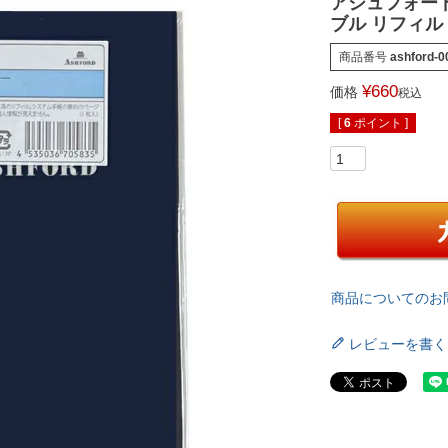
アシュフォード
ブル リフィル 
商品番号
ashford-0
¥
660
価格
税込
[
6
ポイント ]
商品についてのお
レビューを書く