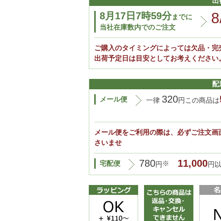
出
8
8月17日7時59分
までに
当社在庫数内でのご注文
ご購入のタイミングによっては欠品・完
出荷予定日は目安としてお考えください
配
320
メール便
一律
円この商品は
メール便をご利用の際は、必ずご注文画
さいませ
780
11,000
宅配便
※
円
円