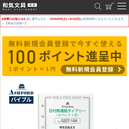
和気文具
■休暇のお知らせ■
誠に勝手ながら、
2026/8/8(土)～8/16(日)
は長期休暇とさせていただきます。
→【発送の詳細へ】