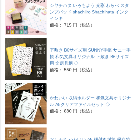
シヤチハタ いろもよう 光彩 わらべ スタ
ンプパッド shachiiro Shachihata インク
インキ
価格： 715 円（税込）
下敷き B6サイズ用 SUNNY手帳 サニー手
帳 和気文具オリジナル 下敷き B6サイズ
用 文房具柄 ◇
価格： 550 円（税込）
かわいい 収納ホルダー 和気文具オリジナ
ル A5クリアファイルセット ◇
価格： 880 円（税込）
おしゃれ かわいい A5 紐付き封筒 保存袋