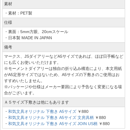
素材
・素材：PET製
仕様
・裏面：5mm方眼、20cmスケール
・日本製 MADE IN JAPAN
備考
マークス、JSダイアリーなどA5サイズであれば、ほぼ日手帳など
にも広くお使いいただけます。
※モーメントダイアリーは独自の折り込み構造により、本文用紙
がA5定形サイズではないため、A5サイズの下敷きのご使用はお
すすめいたしません。
※パッケージや仕様はメーカー要因により予告なく変更になる場
合がございます。
Ａ５サイズ下敷きは他にもあります
・
和気文具オリジナル 下敷き A5サイズ
￥880
・
和気文具オリジナル 下敷き A5サイズ 文房具柄
￥880
・
和気文具オリジナル 下敷き A5サイズ JOIN US柄
￥880