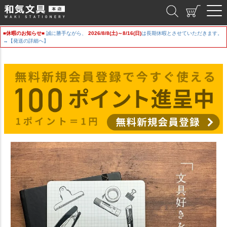
和気文具
■休暇のお知らせ■
誠に勝手ながら、
2026/8/8(土)～8/16(日)
は長期休暇とさせていただきます。
→【発送の詳細へ】