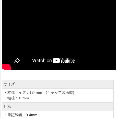
サイズ
・本体サイズ：134mm (キャップ装着時)
・軸径：10mm
仕様
・筆記線幅：0.4mm