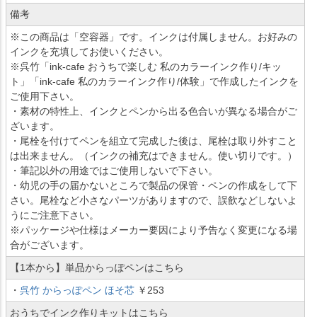
備考
※この商品は「空容器」です。インクは付属しません。お好みの
インクを充填してお使いください。
※呉竹「ink-cafe おうちで楽しむ 私のカラーインク作り/キッ
ト」「ink-cafe 私のカラーインク作り/体験」で作成したインクを
ご使用下さい。
・素材の特性上、インクとペンから出る色合いが異なる場合がご
ざいます。
・尾栓を付けてペンを組立て完成した後は、尾栓は取り外すこと
は出来ません。（インクの補充はできません。使い切りです。）
・筆記以外の用途ではご使用しないで下さい。
・幼児の手の届かないところで製品の保管・ペンの作成をして下
さい。尾栓など小さなパーツがありますので、誤飲などしないよ
うにご注意下さい。
※パッケージや仕様はメーカー要因により予告なく変更になる場
合がございます。
【1本から】単品からっぽペンはこちら
・
呉竹 からっぽペン ほそ芯
￥253
おうちでインク作りキットはこちら