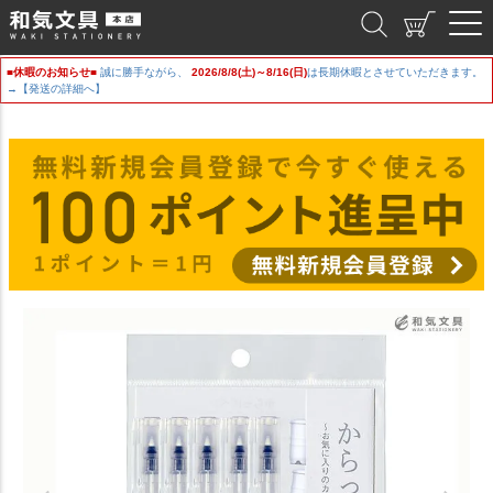
和気文具
■休暇のお知らせ■
誠に勝手ながら、
2026/8/8(土)～8/16(日)
は長期休暇とさせていただきます。
→【発送の詳細へ】