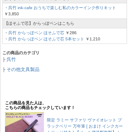
・
呉竹 ink-cafe おうちで楽しむ私のカラーインク作りキット
￥3,850
【ほそふで芯】からっぽペンはこちら
・
呉竹 からっぽペン ほそふで芯
￥286
・
呉竹 からっぽペン ほそふで芯 5本セット
￥1,210
この商品のカテゴリ
呉竹
├
その他文具製品
├
この商品を見た人は、
こちらの商品もチェックしています！
限定 ラミー サファリ ヴァイオレット ブ
ラックベリー 万年筆 [ おまけ インクカー