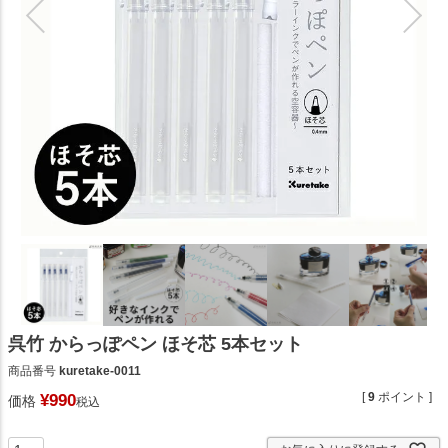
呉竹 からっぽペン ほそ芯 5本セット
商品番号
kuretake-0011
[
9
ポイント ]
¥
990
価格
税込