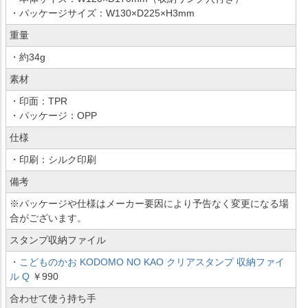
・パッケージサイズ：W130×D225×H3mm
重量
・約34g
素材
・印面：TPR
・パッケージ：OPP
仕様
・印刷：シルク印刷
備考
※パッケージや仕様はメーカー要因により予告なく変更になる場
合がございます。
スタンプ収納ファイル
・
こどものかお KODOMO NO KAO クリアスタンプ 収納ファイ
ル Q
￥990
合わせて使う持ち手