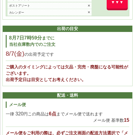
▼▼▼
×
ポストアソート
×
カレンダー
1
アニバーサリー
×
ヘルスログ
出荷の目安
×
マイジャーナル
8月7日7時59分
までに
3
ハローサマー
当社在庫数内でのご注文
1
ゴーアウトキャンピング
×
8/7(金)
カーニバルタイム
の出荷予定です
×
ジャパンサマー
4
トゥデイ
ご購入のタイミングによっては欠品・完売・廃盤になる可能性が
×
ございます。
ディスウィーク
出荷予定日は目安としてお考えください。
配送・送料
メール便
320
6点
一律
円この商品は
までメール便で送れます
15
メール便 基準数
メール便をご利用の際は、必ずご注文画面の配送方法選択で「メ