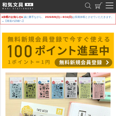
和気文具
■休暇のお知らせ■
誠に勝手ながら、
2026/8/8(土)～8/16(日)
は長期休暇とさせていただきます。
→【発送の詳細へ】