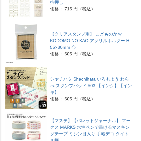
箔押し
価格： 715 円（税込）
【クリアスタンプ用】 こどものかお
KODOMO NO KAO アクリルホルダー H
55×80mm ◇
価格： 605 円（税込）
シヤチハタ Shachihata いろもよう わら
べ スタンプパッド #03 【インク】【イン
キ】
価格： 605 円（税込）
【マステ】【バレットジャーナル】 マー
クス MARKS 水性ペンで書けるマスキン
グテープ ミシン目入り 手帳デコ タイト
ル柄