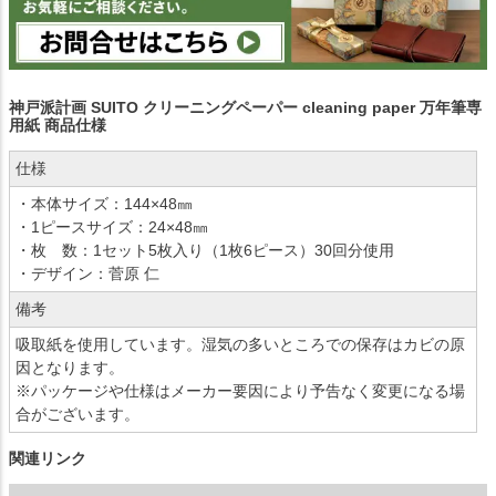
神戸派計画 SUITO クリーニングペーパー cleaning paper 万年筆専
用紙 商品仕様
仕様
・本体サイズ：144×48㎜
・1ピースサイズ：24×48㎜
・枚 数：1セット5枚入り（1枚6ピース）30回分使用
・デザイン：菅原 仁
備考
吸取紙を使用しています。湿気の多いところでの保存はカビの原
因となります。
※パッケージや仕様はメーカー要因により予告なく変更になる場
合がございます。
関連リンク