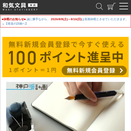
和気文具
■休暇のお知らせ■
誠に勝手ながら、
2026/8/8(土)～8/16(日)
は長期休暇とさせていただきます。
→【発送の詳細へ】