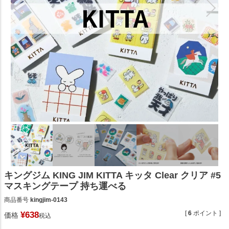
キングジム KING JIM KITTA キッタ Clear クリア #5
マスキングテープ 持ち運べる
商品番号
kingjim-0143
[
6
ポイント ]
¥
638
価格
税込