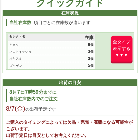
クイックガイド
在庫状況
当社在庫数
項目ごとに在庫数が違います
セレクト名
在庫
全タイプ
6
キオク
表示する
3
ネコトイッショ
▼▼▼
3
オヤスミ
5
ゴキゲン
出荷の目安
8月7日7時59分
までに
当社在庫数内でのご注文
8/7(金)
の出荷予定です
ご購入のタイミングによっては欠品・完売・廃盤になる可能性が
ございます。
出荷予定日は目安としてお考えください。