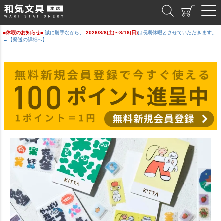
和気文具
■休暇のお知らせ■
誠に勝手ながら、
2026/8/8(土)～8/16(日)
は長期休暇とさせていただきます。
→【発送の詳細へ】