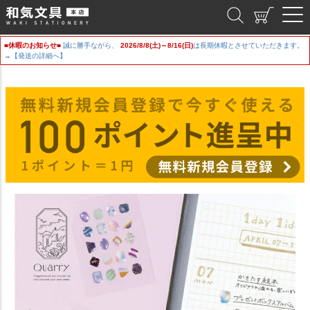
和気文具
■休暇のお知らせ■
誠に勝手ながら、
2026/8/8(土)～8/16(日)
は長期休暇とさせていただきます。
→【発送の詳細へ】