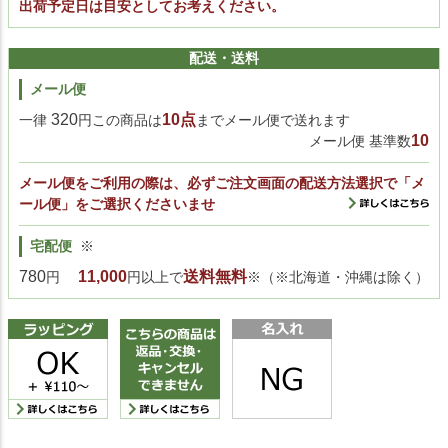
出荷予定日は目安としてお考えください。
配送・送料
メール便
320
10点
一律
円この商品は
までメール便で送れます
10
メール便 基準数
メール便をご利用の際は、必ずご注文画面の配送方法選択で「メ
ール便」をご選択くださいませ
宅配便
※
780
11,000
送料無料
円
円以上で
※（※北海道・沖縄は除く）