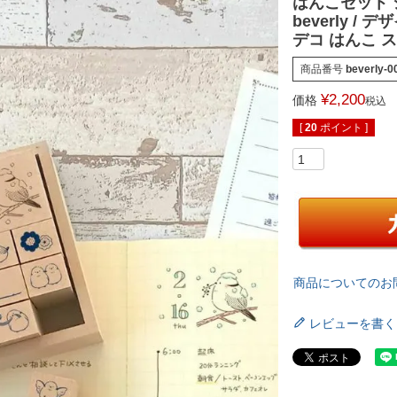
はんこセット 
beverly 
デコ はんこ 
商品番号
beverly-0
¥
2,200
価格
税込
[
20
ポイント ]
商品についてのお
レビューを書く