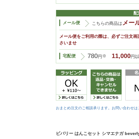
配
メー
メール便
こちらの商品は
メール便をご利用の際は、必ずご注文画
さいませ
780
11,000
宅配便
※
円
円
おまとめ注文のご相談承ります。お問い合わせは
ビバリー はんこセット シマエナガ beverl