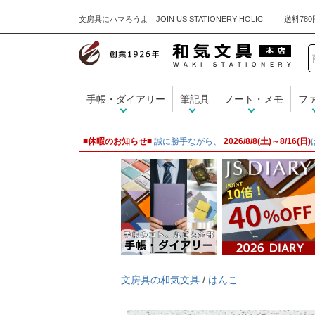
文房具にハマろうよ JOIN US STATIONERY HOLIC
手帳・ダイアリー
筆記具
ノート・メモ
フ
■休暇のお知らせ■
誠に勝手ながら、
2026/8/8(土)～8/16(日)
文房具の和気文具
/
はんこ