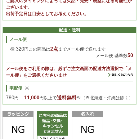
ご購入のタイミングによっては欠品・完売・廃盤になる可能性が
ございます。
出荷予定日は目安としてお考えください。
配送・送料
メール便
320
2点
一律
円この商品は
までメール便で送れます
50
メール便 基準数
メール便をご利用の際は、必ずご注文画面の配送方法選択で「メ
ール便」をご選択くださいませ
宅配便
※
780
11,000
送料無料
円
円以上で
※（※北海道・沖縄は除く）