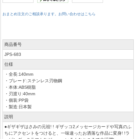
おまとめ注文のご相談承ります。お問い合わせはこちら
商品番号
JPS-683
仕様
・全長:140mm
・ブレード:ステンレス刃物鋼
・本体:ABS樹脂
・刃渡り:40mm
・個装:PP袋
・製造:日本製
説明
●ギザギザはさみの元祖! ! ギザッコ2メッセージカードや写真のふ
ちにアクセントをつけると、一味違ったお洒落な作品に変身! !ラ