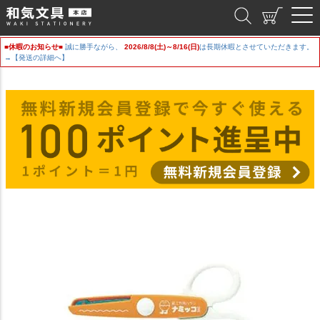
和気文具
■休暇のお知らせ■
誠に勝手ながら、
2026/8/8(土)～8/16(日)
は長期休暇とさせていただきます。
→【発送の詳細へ】