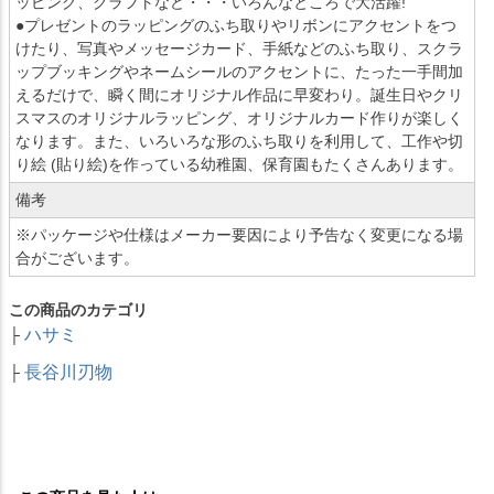
ッピング、クラフトなど・・・いろんなところで大活躍!
●プレゼントのラッピングのふち取りやリボンにアクセントをつ
けたり、写真やメッセージカード、手紙などのふち取り、スクラ
ップブッキングやネームシールのアクセントに、たった一手間加
えるだけで、瞬く間にオリジナル作品に早変わり。誕生日やクリ
スマスのオリジナルラッピング、オリジナルカード作りが楽しく
なります。また、いろいろな形のふち取りを利用して、工作や切
り絵 (貼り絵)を作っている幼稚園、保育園もたくさんあります。
備考
※パッケージや仕様はメーカー要因により予告なく変更になる場
合がございます。
この商品のカテゴリ
ハサミ
├
長谷川刃物
├