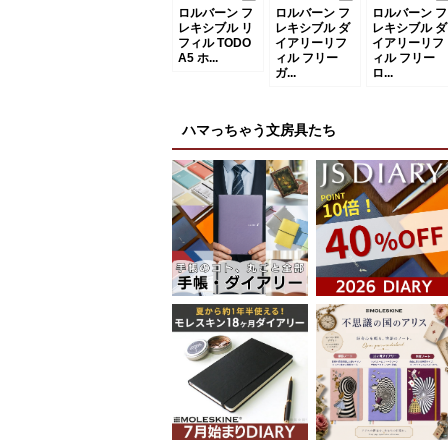
ロルバーン フ
ロルバーン フ
ロルバーン フ
レキシブル リ
レキシブル ダ
レキシブル ダ
フィル TODO
イアリーリフ
イアリーリフ
A5 ホ...
ィル フリー
ィル フリー
ガ...
ロ...
ハマっちゃう文房具たち