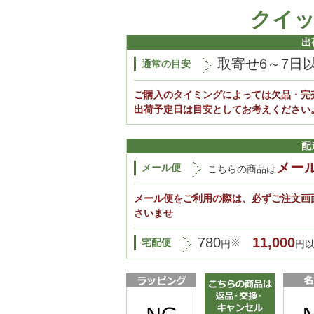
クイ
出
取寄せ6～7日
通常の目安
ご購入のタイミングによっては欠品・完
出荷予定日は目安としてお考えください
配
メー
メール便
こちらの商品は
メール便をご利用の際は、必ずご注文画
さいませ
780
11,000
宅配便
※
円
円