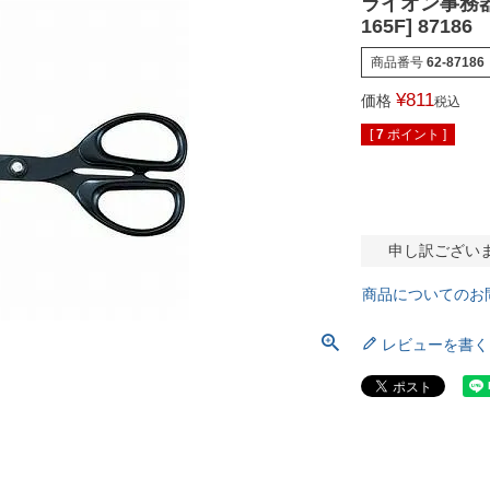
ライオン事務器
165F] 87186
商品番号
62-87186
¥
811
価格
税込
[
7
ポイント ]
申し訳ござい
商品についてのお
レビューを書く