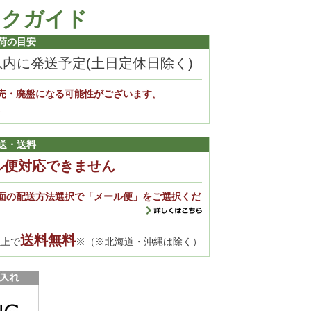
ックガイド
荷の目安
以内に発送予定(土日定休日除く)
売・廃盤になる可能性がございます。
。
送・送料
ル便対応できません
面の配送方法選択で「メール便」をご選択くだ
送料無料
以上で
※（※北海道・沖縄は除く）