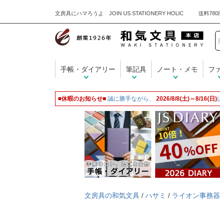
文房具にハマろうよ JOIN US STATIONERY HOLIC
手帳・ダイアリー
筆記具
ノート・メモ
フ
■休暇のお知らせ■
誠に勝手ながら、
2026/8/8(土)～8/16(日)
文房具の和気文具
/
ハサミ
/
ライオン事務器