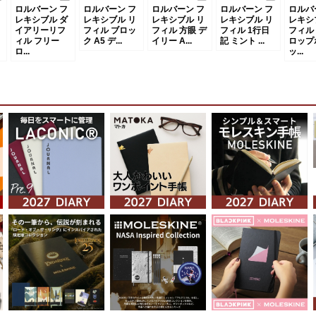
ロルバーン フ
ロルバーン フ
ロルバーン フ
ロルバーン フ
ロルバ
レキシブル ダ
レキシブル リ
レキシブル リ
レキシブル リ
レキシ
イアリーリフ
フィル ブロッ
フィル 方眼 デ
フィル 1行日
フィル
ィル フリー
ク A5 デ...
イリー A...
記 ミント ...
ロップ
ロ...
ッ...