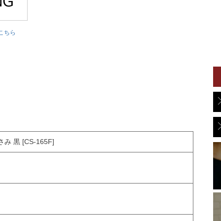
こちら
黒 [CS-165F]