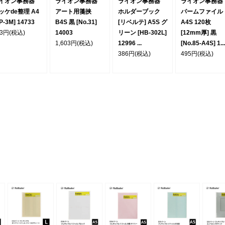
イオン事務器
ライオン事務器
ライオン事務器
ライオン事務器
ッケde整理 A4
アート用箋挟
ホルダーブック
パームファイル
P-3M] 14733
B4S 黒 [No.31]
[リベルテ] A5S グ
A4S 120枚
93円
(税込)
14003
リーン [HB-302L]
[12mm厚] 黒
1,603円
(税込)
12996 ...
[No.85-A4S] 1...
386円
(税込)
495円
(税込)