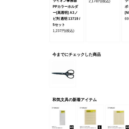
ライオン事務器
ラ
2,178円
(税込)
PPカラーホルダ
ポ
ー[高透明] A3ノ
[N
ビ判 透明 13719 /
6
5セット
1,237円
(税込)
今までにチェックした商品
和気文具の新着アイテム