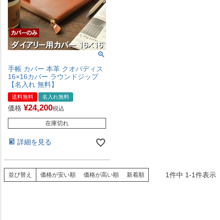
手帳 カバー 本革 クオバディス
16×16カバー ラウンドジップ
【名入れ 無料】
送料無料
名入れ無料
¥
24,200
価格
税込
在庫切れ
詳細を見る
1
件中
1
-
1
件表示
並び替え
価格が安い順
価格が高い順
新着順