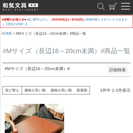
新着順
和気文具
登録順
価格が安い順
■休暇のお知らせ■
誠に勝手ながら、
2026/8/8(土)～8/16(日)
は長期休暇とさせていただきます。
価格が高い順
→【発送の詳細へ】
優先度順
レビュー順
HOME
#Mサイズ（長辺16～20cm未満）#商品一覧
キーワードヒット順
#Mサイズ（長辺16～20cm未満）#商品一覧
検索
#Mサイズ（長辺16～20cm未満）#
詳細検索
1
件中
1
-
1
件表示
並び替え
価格が安い順
価格が高い順
新着順