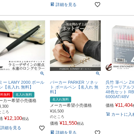
詳細を見る
ミー LAMY 2000 ボール
パーカー PARKER ソネッ
呉竹 筆ペン Z
ン【名入れ 無料】
ト ボールペン【名入れ 無
カラーリアル
料】
48色セット RB
送料無料
名入れ無料
6000AT/48V
名入れ無料
ーカー希望小売価格
¥
11,404
メーカー希望小売価格
価格
4,300
¥
16,500
ところ
カートに入
のところ
¥
12,100
格
税込
¥
11,550
価格
税込
詳細を見る
詳細を見る