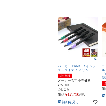
ラ
パーカー PARKER インジ
ル
ェニュイティ スリム
【
送料無料
便
メーカー希望小売価格
¥
25,300
価
のところ
¥
17,710
価格
税込
詳細を見る