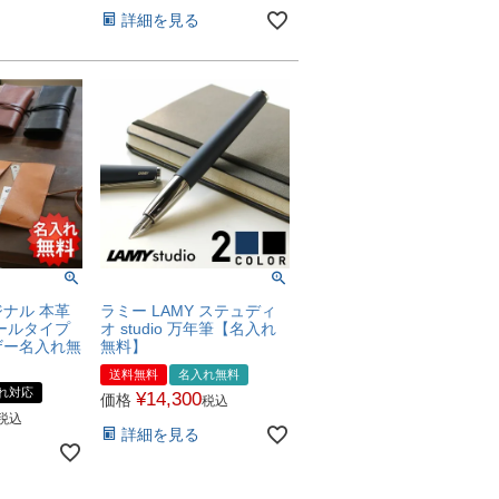
詳細を見る
ナル 本革
ラミー LAMY ステュディ
ールタイプ
オ studio 万年筆【名入れ
ザー名入れ無
無料】
送料無料
名入れ無料
れ対応
¥
14,300
価格
税込
税込
詳細を見る