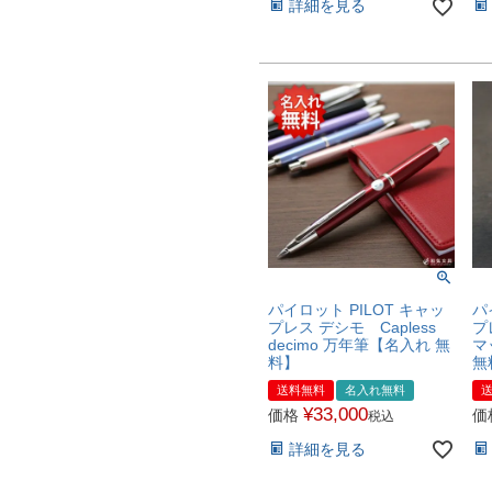
詳細を見る
パイロット PILOT キャッ
パ
プレス デシモ Capless
プ
decimo 万年筆【名入れ 無
マ
料】
無
送料無料
名入れ無料
¥
33,000
価格
価
税込
詳細を見る