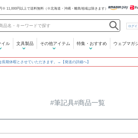
和気文具
ログイ
在庫なし商品
在庫なし商品を表示しな
ァイル
文具製品
その他アイテム
特集・おすすめ
ウェブマガ
商品番号/JANコード
～
は長期休暇とさせていただきます。→【発送の詳細へ】
並び順
新着順
登録順
価格
レビュー順
キーワード
#筆記具#商品一覧
検索