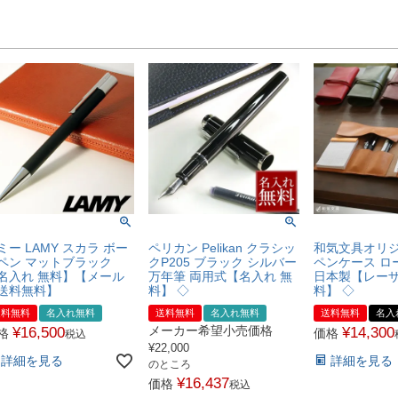
ミー LAMY スカラ ボー
ペリカン Pelikan クラシッ
和気文具オリジ
ペン マットブラック
クP205 ブラック シルバー
ペンケース ロ
名入れ 無料】【メール
万年筆 両用式【名入れ 無
日本製【レー
送料無料】
料】 ◇
料】 ◇
送料無料
名入れ無料
送料無料
名入れ無料
送料無料
名入
メーカー希望小売価格
¥
16,500
¥
14,300
格
価格
税込
¥
22,000
詳細を見る
詳細を見る
のところ
¥
16,437
価格
税込