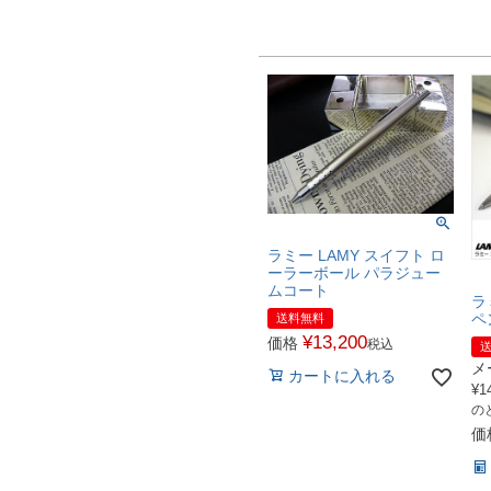
ラミー LAMY スイフト ロ
ーラーボール パラジュー
ムコート
ラ
ペ
送料無料
¥
13,200
価格
税込
メ
カートに入れる
¥
1
の
価