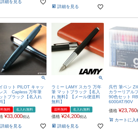
詳細を見る
詳細を見る
イロット PILOT キャッ
ラミー LAMY スカラ 万年
呉竹 筆ペン Z
レス Capless 万年筆
筆 マットブラック【名入
カラーリアル
ットブラック【名入れ
れ 無料】【メール便送料
90色セット RB
料】
無料】
6000AT/90V
送料無料
名入れ無料
送料無料
名入れ無料
¥
23,760
価格
¥
33,000
¥
24,200
格
価格
税込
税込
カートに入
詳細を見る
詳細を見る