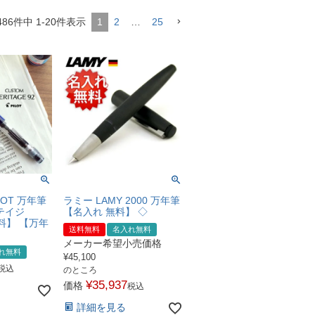
486
件中
1
-
20
件表示
1
2
…
25
LOT 万年筆
ラミー LAMY 2000 万年筆
テイジ
【名入れ 無料】 ◇
料】 【万年
送料無料
名入れ無料
】
メーカー希望小売価格
れ無料
¥
45,100
税込
のところ
¥
35,937
価格
税込
詳細を見る