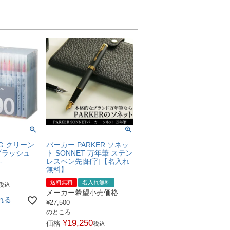
IG クリーン
パーカー PARKER ソネッ
ブラッシュ
ト SONNET 万年筆 ステン
-
レスペン先[細字]【名入れ
無料】
送料無料
名入れ無料
税込
メーカー希望小売価格
れる
¥
27,500
のところ
¥
19,250
価格
税込