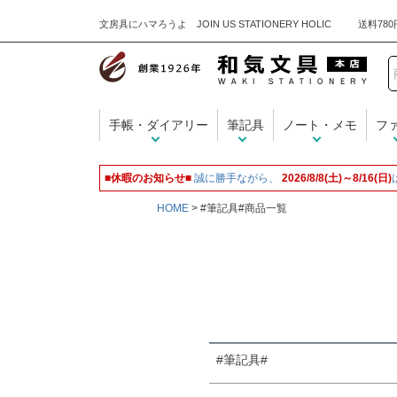
文房具にハマろうよ JOIN US STATIONERY HOLIC
キーワード
手帳・ダイアリー
筆記具
ノート・メモ
フ
価格
■休暇のお知らせ■
誠に勝手ながら、
2026/8/8(土)～8/16(日)
HOME
#筆記具#商品一覧
商品タグ
名入れ無料
#筆記具#