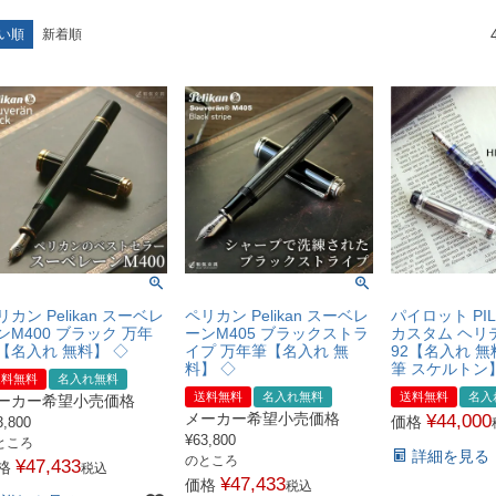
い順
新着順
リカン Pelikan スーベレ
ペリカン Pelikan スーベレ
パイロット PI
ンM400 ブラック 万年
ーンM405 ブラックストラ
カスタム ヘリ
【名入れ 無料】 ◇
イプ 万年筆【名入れ 無
92【名入れ 無
料】 ◇
筆 スケルトン
送料無料
名入れ無料
送料無料
名入れ無料
送料無料
名入
ーカー希望小売価格
メーカー希望小売価格
¥
44,000
価格
3,800
¥
63,800
ところ
詳細を見る
のところ
¥
47,433
格
税込
¥
47,433
価格
税込