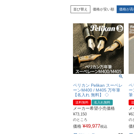
並び替え
価格が安い順
価格が高
ペリカン Pelikan スーベレ
ペ
ーンM400 / M405 万年筆
ー
【名入れ 無料】 ◇
筆
送料無料
名入れ無料
メーカー希望小売価格
メ
¥
73,150
¥
6
のところ
の
¥
49,977
価格
価
税込