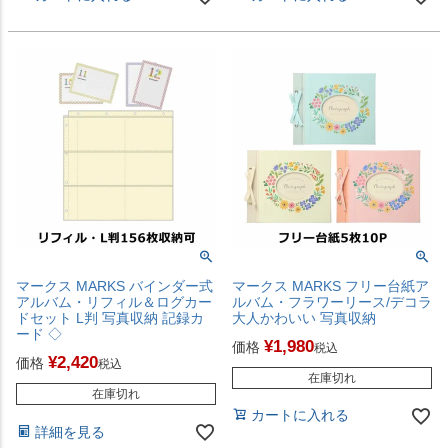
マークス MARKS バインダー式
マークス MARKS フリー台紙ア
アルバム・リフィル＆ログカー
ルバム・フラワーリース/デコラ
ドセット L判 写真収納 記録カ
大人かわいい 写真収納
ード ◇
¥
1,980
価格
税込
¥
2,420
価格
税込
在庫切れ
在庫切れ
カートに入れる
詳細を見る