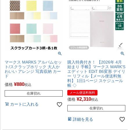
マークス MARKS アルバムセッ
購入特典付き！ 【2026年 4月
ト/スクラップホリック 大人か
始まり 手帳】マークス MARK'S
わいい アレンジ 写真収納 カー
エディット EDiT B6変形 デイリ
ド
ー リフィル【メール便送料無
料】 1日1ページ スケジュール
¥
880
価格
税込
帳 ◇
メール便送料無料
在庫切れ
¥
2,310
価格
税込
カートに入れる
在庫切れ
詳細を見る