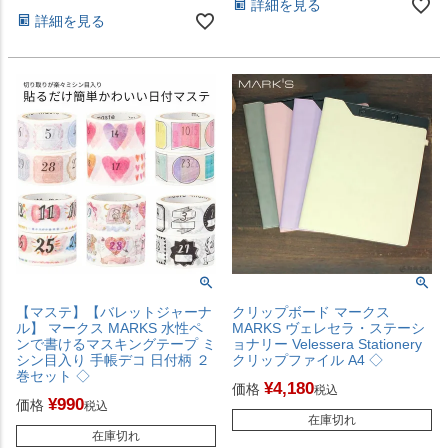
詳細を見る
詳細を見る
【マステ】【バレットジャーナ
クリップボード マークス
ル】 マークス MARKS 水性ペ
MARKS ヴェレセラ・ステーシ
ンで書けるマスキングテープ ミ
ョナリー Velessera Stationery
シン目入り 手帳デコ 日付柄 ２
クリップファイル A4 ◇
巻セット ◇
¥
4,180
価格
税込
¥
990
価格
税込
在庫切れ
在庫切れ