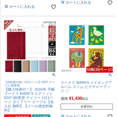
カートに入れる
カートに入れる
【自由度の高い1日1ページ】EDiT スー
マークス MARKS メイキングア
プル B6変形
ルバム スリム ピクチャーブッ
【購入特典付！】 2026年 手帳
ク ◇
マークス MARK'S エディット
EDiT B6変形 デイリー 1日1ペ
¥
1,430
価格
税込
ージ ダイアリー スープル【名
入れ 無料】【メール便送料無
在庫切れ
料】 ◇
カートに入れる
メール便送料無料
名入れ無料