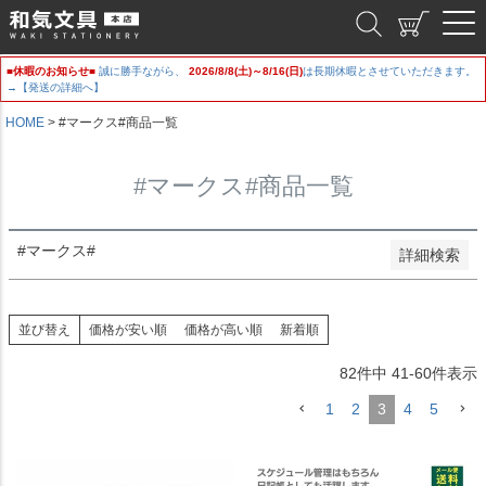
新着順
和気文具
登録順
価格が安い順
■休暇のお知らせ■
誠に勝手ながら、
2026/8/8(土)～8/16(日)
は長期休暇とさせていただきます。
価格が高い順
→【発送の詳細へ】
優先度順
レビュー順
HOME
#マークス#商品一覧
キーワードヒット順
#マークス#商品一覧
検索
#マークス#
詳細検索
並び替え
価格が安い順
価格が高い順
新着順
82
件中
41
-
60
件表示
1
2
3
4
5