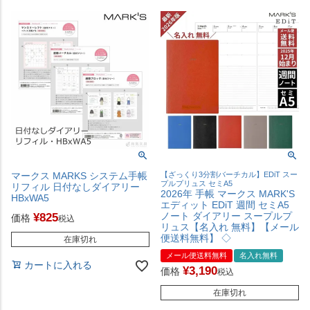
マークス MARKS システム手帳
【ざっくり3分割バーチカル】EDiT スー
プルプリュス セミA5
リフィル 日付なしダイアリー
2026年 手帳 マークス MARK'S
HBxWA5
エディット EDiT 週間 セミA5
ノート ダイアリー スープルプ
¥
825
価格
税込
リュス【名入れ 無料】【メール
便送料無料】 ◇
在庫切れ
メール便送料無料
名入れ無料
カートに入れる
¥
3,190
価格
税込
在庫切れ