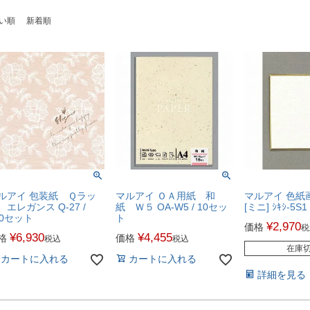
い順
新着順
ルアイ 包装紙 Ｑラッ
マルアイ ＯＡ用紙 和
マルアイ 色紙
 エレガンス Q-27 /
紙 Ｗ５ OA-W5 / 10セッ
[ミニ] ｼｷｼ-5S
00セット
ト
¥
2,970
価格
税
¥
6,930
¥
4,455
格
価格
税込
税込
在庫
カートに入れる
カートに入れる
詳細を見る