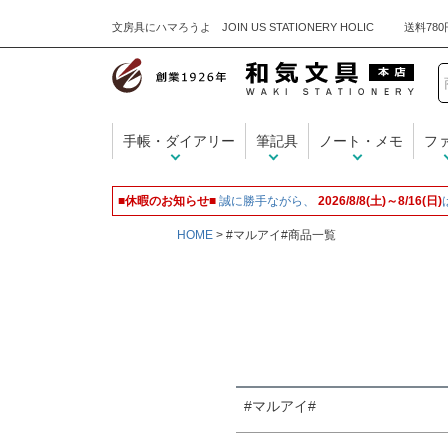
文房具にハマろうよ JOIN US STATIONERY HOLIC
キーワード
手帳・ダイアリー
筆記具
ノート・メモ
フ
価格
■休暇のお知らせ■
誠に勝手ながら、
2026/8/8(土)～8/16(日)
HOME
#マルアイ#商品一覧
商品タグ
名入れ無料
#マルアイ#