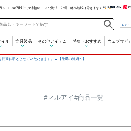
和気文具
ログイ
在庫なし商品
在庫なし商品を表示しな
ァイル
文具製品
その他アイテム
特集・おすすめ
ウェブマガ
商品番号/JANコード
～
は長期休暇とさせていただきます。→【発送の詳細へ】
並び順
新着順
登録順
価格
レビュー順
キーワード
#マルアイ#商品一覧
検索