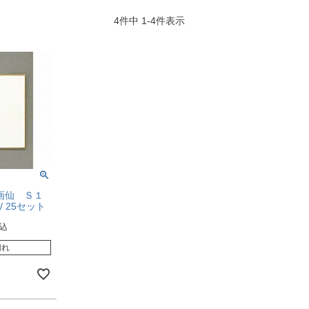
4
件中
1
-
4
件表示
画仙 Ｓ１
1 / 25セット
込
切れ