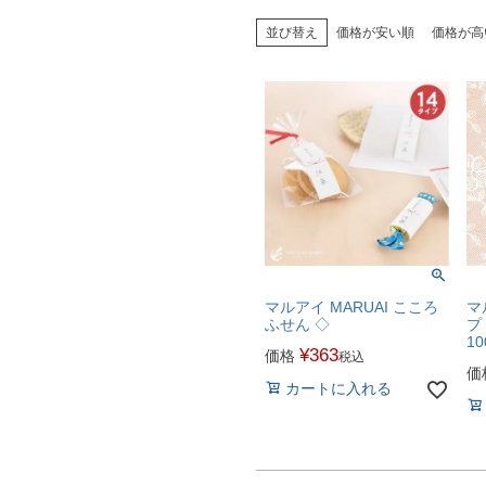
並び替え
価格が安い順
価格が高
マルアイ MARUAI こころ
マ
ふせん ◇
プ
1
¥
363
価格
税込
価
カートに入れる