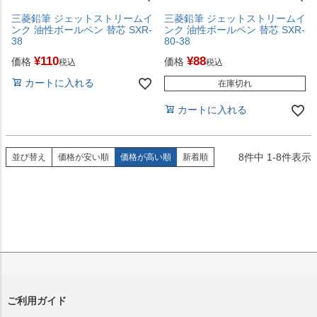
三菱鉛筆 ジェットストリームイ
三菱鉛筆 ジェットストリームイ
ンク 油性ボールペン 替芯 SXR-
ンク 油性ボールペン 替芯 SXR-
38
80-38
¥
110
¥
88
価格
価格
税込
税込
カートに入れる
在庫切れ
カートに入れる
8
件中
1
-
8
件表示
並び替え
価格が安い順
価格が高い順
新着順
ご利用ガイド