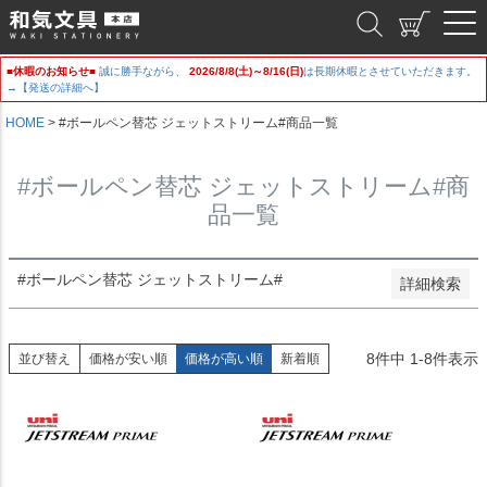
並び順
和気文具
新着順
登録順
■休暇のお知らせ■
誠に勝手ながら、
2026/8/8(土)～8/16(日)
は長期休暇とさせていただきます。
価格が安い順
→【発送の詳細へ】
価格が高い順
HOME
#ボールペン替芯 ジェットストリーム#商品一覧
優先度順
レビュー順
キーワードヒット順
#ボールペン替芯 ジェットストリーム#商
品一覧
検索
#ボールペン替芯 ジェットストリーム#
詳細検索
8
件中
1
-
8
件表示
並び替え
価格が安い順
価格が高い順
新着順