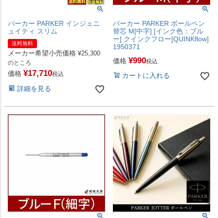
パーカー PARKER ボールペン
パーカー PARKER インジェニ
替芯 M[中字] [インク色：ブル
ュイティ スリム
ー] クインクフロー[QUINKflow]
送料無料
1950371
メーカー希望小売価格
¥
25,300
¥
990
価格
税込
のところ
¥
17,710
価格
税込
カートに入れる
詳細を見る