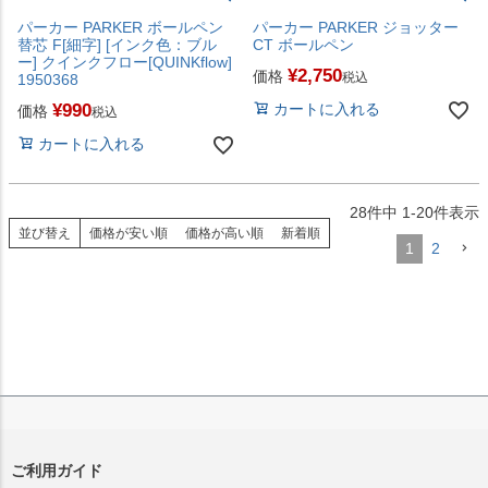
パーカー PARKER ボールペン
パーカー PARKER ジョッター
替芯 F[細字] [インク色：ブル
CT ボールペン
ー] クインクフロー[QUINKflow]
¥
2,750
価格
税込
1950368
¥
990
カートに入れる
価格
税込
カートに入れる
28
件中
1
-
20
件表示
並び替え
価格が安い順
価格が高い順
新着順
1
2
ご利用ガイド