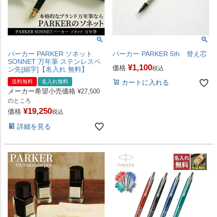
パーカー PARKER ソネット
パーカー PARKER 5th 替え芯
SONNET 万年筆 ステンレスペ
¥
1,100
価格
税込
ン先[細字]【名入れ 無料】
送料無料
名入れ無料
カートに入れる
メーカー希望小売価格
¥
27,500
のところ
¥
19,250
価格
税込
詳細を見る