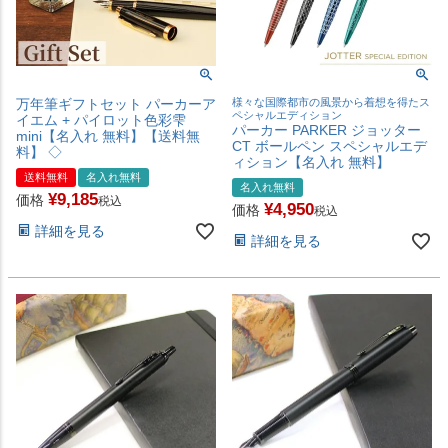
万年筆ギフトセット パーカーア
様々な国際都市の風景から着想を得たス
ペシャルエディション
イエム + パイロット色彩雫
パーカー PARKER ジョッター
mini【名入れ 無料】【送料無
CT ボールペン スペシャルエデ
料】 ◇
ィション【名入れ 無料】
送料無料
名入れ無料
名入れ無料
¥
9,185
価格
税込
¥
4,950
価格
税込
詳細を見る
詳細を見る