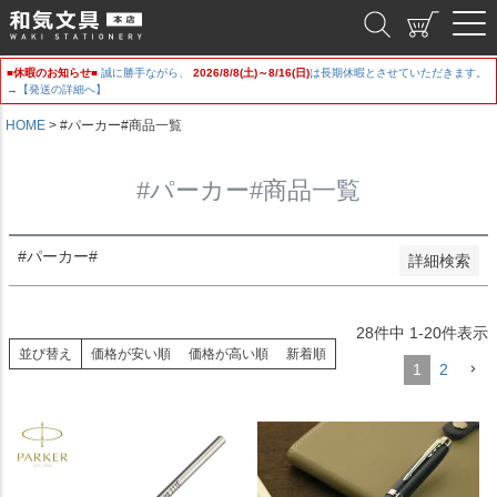
新着順
和気文具
登録順
価格が安い順
■休暇のお知らせ■
誠に勝手ながら、
2026/8/8(土)～8/16(日)
は長期休暇とさせていただきます。
価格が高い順
→【発送の詳細へ】
優先度順
レビュー順
HOME
#パーカー#商品一覧
キーワードヒット順
#パーカー#商品一覧
検索
#パーカー#
詳細検索
28
件中
1
-
20
件表示
並び替え
価格が安い順
価格が高い順
新着順
1
2