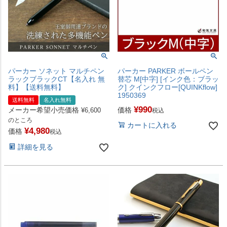
パーカー PARKER ボールペン
パーカー ソネット マルチペン
替芯 M[中字] [インク色：ブラッ
ラックブラックCT【名入れ 無
ク] クインクフロー[QUINKflow]
料】【送料無料】
1950369
送料無料
名入れ無料
¥
990
価格
メーカー希望小売価格
税込
¥
6,600
のところ
カートに入れる
¥
4,980
価格
税込
詳細を見る