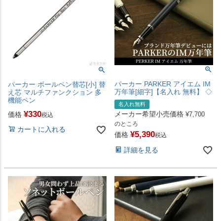
パーカー PARKER アイエム IM
パーカー ボールペン替芯[小] 替
万年筆[細字]【名入れ 無料】 ◇
え芯 マルチファンクション 多
機能ペン
名入れ無料
¥
330
メーカー希望小売価格
価格
¥
7,700
税込
のところ
カートに入れる
¥
5,390
価格
税込
詳細を見る