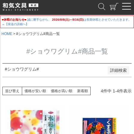
新着順
和気文具
登録順
価格が安い順
■休暇のお知らせ■
誠に勝手ながら、
2026/8/8(土)～8/16(日)
は長期休暇とさせていただきます。
価格が高い順
→【発送の詳細へ】
優先度順
レビュー順
HOME
#ショウワグリム#商品一覧
キーワードヒット順
#ショウワグリム#商品一覧
検索
#ショウワグリム#
詳細検索
4
件中
1
-
4
件表示
並び替え
価格が安い順
価格が高い順
新着順