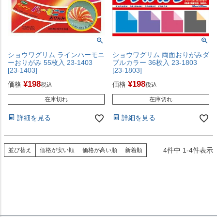
ショウワグリム ラインハーモニ
ショウワグリム 両面おりがみダ
ーおりがみ 55枚入 23-1403
ブルカラー 36枚入 23-1803
[23-1403]
[23-1803]
¥
198
¥
198
価格
価格
税込
税込
在庫切れ
在庫切れ
詳細を見る
詳細を見る
4
件中
1
-
4
件表示
並び替え
価格が安い順
価格が高い順
新着順