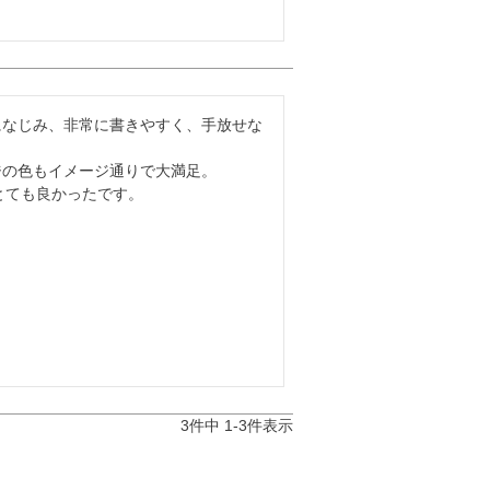
になじみ、非常に書きやすく、手放せな
の色もイメージ通りで大満足。

とても良かったです。
3
件中
1
-
3
件表示