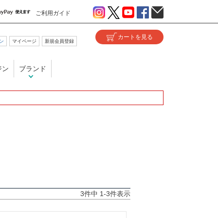
ご利用ガイド
ン
マイページ
新規会員登録
ジン
ブランド
3
件中
1
-
3
件表示