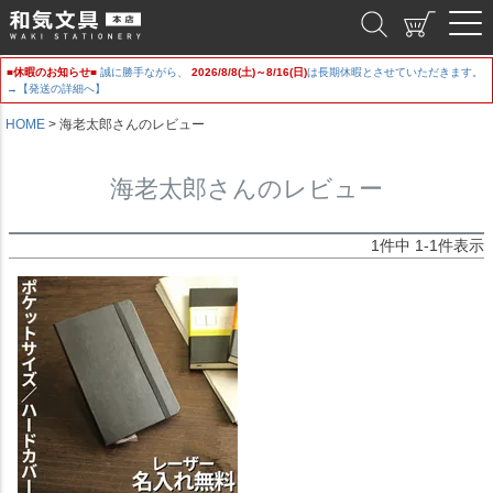
和気文具
■休暇のお知らせ■
誠に勝手ながら、
2026/8/8(土)～8/16(日)
は長期休暇とさせていただきます。
→【発送の詳細へ】
HOME
海老太郎さんのレビュー
海老太郎さんのレビュー
1
件中
1
-
1
件表示