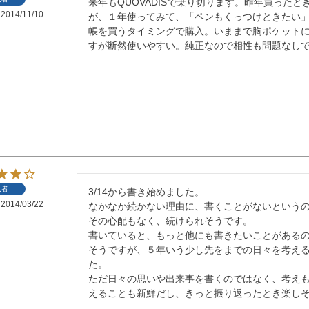
来年もQUOVADISで乗り切ります。昨年買った
2014/11/10
が、１年使ってみて、「ペンもくっつけときたい
帳を買うタイミングで購入。いままで胸ポケット
すが断然使いやすい。純正なので相性も問題なし
入者
3/14から書き始めました。

2014/03/22
なかなか続かない理由に、書くことがないという
その心配もなく、続けられそうです。

書いていると、もっと他にも書きたいことがある
そうですが、５年いう少し先をまでの日々を考え
た。

ただ日々の思いや出来事を書くのではなく、考え
えることも新鮮だし、きっと振り返ったとき楽し