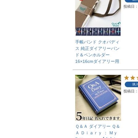
投稿日
手帳バンド クオバディ
ス 純正ダイアリーバン
ド＆ペンホルダー
16×16cmダイアリー用
購
投稿日
Ｑ＆Ａ ダイアリー Ｑ＆
Ａ Ｄｉａｒｙ ： Ｍｙ