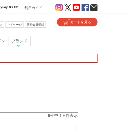
ご利用ガイド
ン
マイページ
新規会員登録
ジン
ブランド
6
件中
1
-
6
件表示