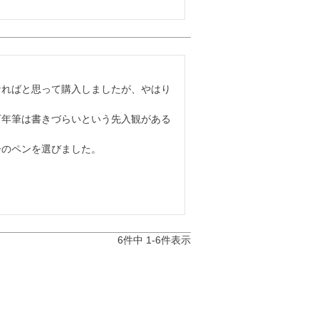
なればと思って購入しましたが、やはり
万年筆は書きづらいという先入観がある
のペンを選びました。

6
件中
1
-
6
件表示