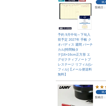
購
投稿日
予約 9月中旬～下旬入
荷予定 2027年 手帳 ク
オバディス 週間 バーチ
カル[時間軸タ
テ]16×16cm正方形 エ
グゼクティブノートプ
レステージ リフィル[レ
フィル]【メール便送料
無料】
購
投稿日