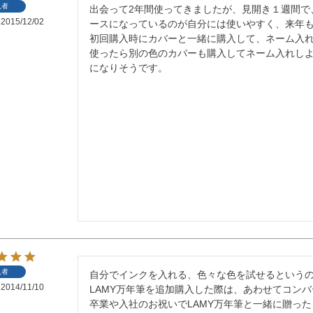
入者
出会って2年間使ってきましたが、見開き１週間で
2015/12/02
ースになっているのが自分には使いやすく、来年も迷わ
初回購入時にカバーと一緒に購入して、ネーム入
使ったら別の色のカバーも購入してネーム入れし
になりそうです。
入者
自分でインクを入れる、色々な色を試せるというの
2014/11/10
LAMY万年筆を追加購入した際は、あわせてコンバ
卒業や入社のお祝いでLAMY万年筆と一緒に贈った