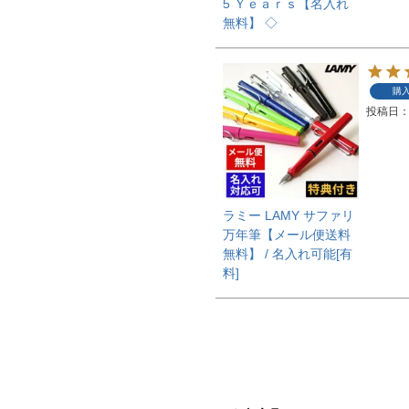
5 Ｙｅａｒｓ【名入れ
無料】 ◇
購
投稿日
ラミー LAMY サファリ
万年筆【メール便送料
無料】 / 名入れ可能[有
料]