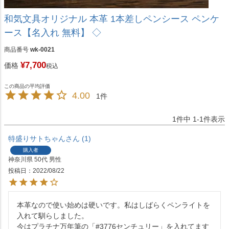
和気文具オリジナル 本革 1本差しペンシース ペンケ
ース【名入れ 無料】 ◇
商品番号
wk-0021
¥
7,700
価格
税込
4.00
1
1
件中
1
-
1
件表示
特盛りサトちゃん
1
購入者
神奈川県
50代
男性
投稿日
2022/08/22
本革なので使い始めは硬いです。私はしばらくペンライトを
入れて馴らしました。

今はプラチナ万年筆の「#3776センチュリー」を入れてます