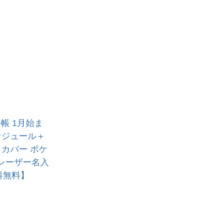
手帳 1月始ま
ケジュール＋
トカバー ポケ
レーザー名入
料無料】