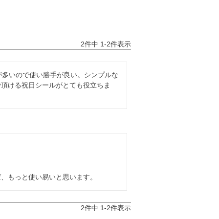
2
件中
1
-
2
件表示
が多いので使い勝手が良い。シンプルな
で頂ける祝日シールがとても役立ちま
ば、もっと使い易いと思います。
2
件中
1
-
2
件表示