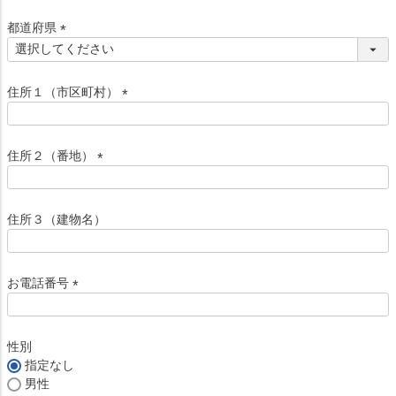
必
須
都道府県
)
(
必
須
住所１（市区町村）
)
(
必
須
住所２（番地）
)
(
必
須
住所３（建物名）
)
お電話番号
(
必
須
性別
)
指定なし
男性