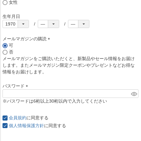
女性
生年月日
メールマガジンの購読
可
(
否
必
メールマガジンをご購読いただくと、新製品やセール情報をお届け
須
します。またメールマガジン限定クーポンやプレゼントなどお得な
)
情報をお届けします。
パスワード
(
必
※パスワードは6桁以上30桁以内で入力してください
須
)
会員規約
に同意する
個人情報保護方針
に同意する