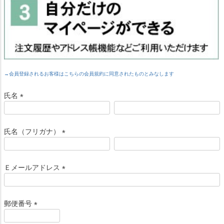
→会員登録されるお客様はこちらの会員規約に同意されたものとみなします
氏名
(
必
須
氏名（フリガナ）
)
(
必
須
Ｅメールアドレス
)
(
必
須
郵便番号
)
(