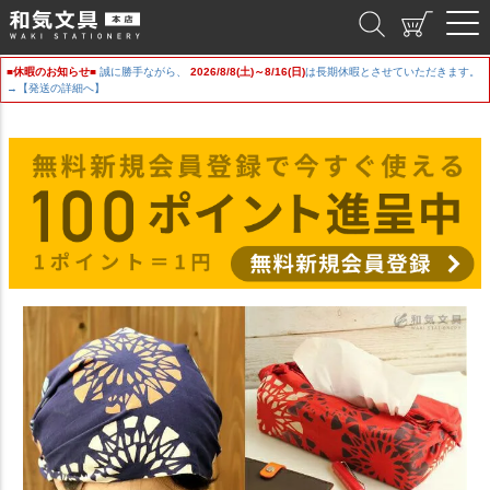
和気文具
■休暇のお知らせ■
誠に勝手ながら、
2026/8/8(土)～8/16(日)
は長期休暇とさせていただきます。
→【発送の詳細へ】