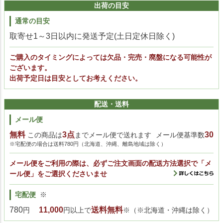
出荷の目安
通常の目安
取寄せ1～3日以内に発送予定(土日定休日除く)
ご購入のタイミングによっては欠品・完売・廃盤になる可能性が
ございます。
出荷予定日は目安としてお考えください。
配送・送料
メール便
無料
3点
30
この商品は
までメール便で送れます
メール便基準数
※宅配便の場合は送料780円（北海道、沖縄、離島地域は除く）
メール便をご利用の際は、必ずご注文画面の配送方法選択で「メ
ール便」をご選択くださいませ
宅配便
※
780
11,000
送料無料
円
円以上で
※（※北海道・沖縄は除く）