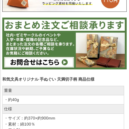
和気文具オリジナル 手ぬぐい 天満切子柄 商品仕様
重量
・約40g
仕様
・サイズ：約370×約900mm
・素材：綿100％