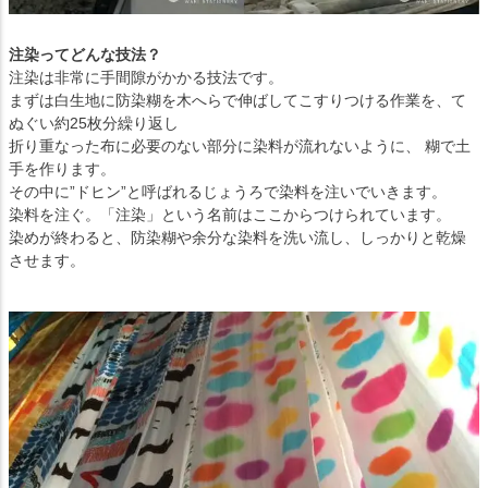
注染ってどんな技法？
注染は非常に手間隙がかかる技法です。
まずは白生地に防染糊を木へらで伸ばしてこすりつける作業を、て
ぬぐい約25枚分繰り返し
折り重なった布に必要のない部分に染料が流れないように、 糊で土
手を作ります。
その中に”ドヒン”と呼ばれるじょうろで染料を注いでいきます。
染料を注ぐ。「注染」という名前はここからつけられています。
染めが終わると、防染糊や余分な染料を洗い流し、しっかりと乾燥
させます。