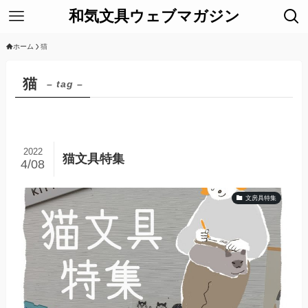
和気文具ウェブマガジン
ホーム
猫
猫
– tag –
2022
猫文具特集
4/08
文房具特集