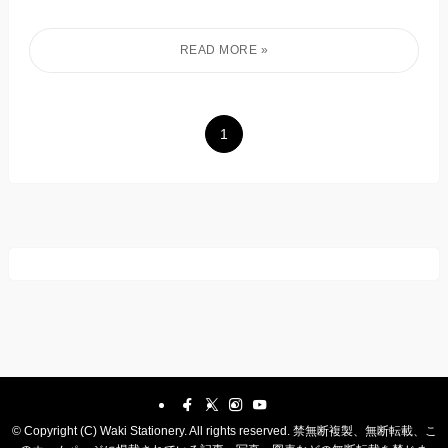
1
©
Copyright (C) Waki Stationery. All rights reserved. 禁無断複製、無断転載、こ