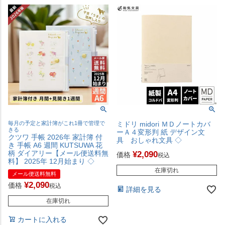
毎月の予定と家計簿がこれ1冊で管理で
ミドリ midori ＭＤノートカバ
きる
ーＡ４変形判 紙 デザイン文
クツワ 手帳 2026年 家計簿 付
具 おしゃれ文具 ◇
き 手帳 A6 週間 KUTSUWA 花
柄 ダイアリー【メール便送料無
¥
2,090
価格
税込
料】 2025年 12月始まり ◇
在庫切れ
メール便送料無料
¥
2,090
価格
税込
詳細を見る
在庫切れ
カートに入れる