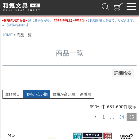
新着順
和気文具
登録順
価格が安い順
■休暇のお知らせ■
誠に勝手ながら、
2026/8/8(土)～8/16(日)
は長期休暇とさせていただきます。
価格が高い順
→【発送の詳細へ】
優先度順
レビュー順
HOME
商品一覧
キーワードヒット順
商品一覧
検索
詳細検索
並び替え
価格が安い順
価格が高い順
新着順
690
件中
681
-
690
件表示
1
…
34
35