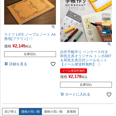
ライフ LIFE ノーブルノート A4
無地[ブラウン] ◇
¥
2,145
価格
税込
自作手帳作り ペンケース付き
在庫切れ
和気文具オリジナル トンボABT
＆和気文具日付シールセット
詳細を見る
【メール便送料無料】 ◇
メール便送料無料
¥
2,178
価格
税込
在庫切れ
カートに入れる
並び替え
価格が安い順
価格が高い順
新着順