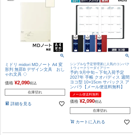
ミドリ midori MDノート A4 変
シンプルな予定管理派に人気のコンパク
トウィークリーダイアリー
形判 無罫B デザイン文具 おし
予約 9月中旬～下旬入荷予定
ゃれ文具 ◇
2027年 手帳 クオバディス 週間
ヨコ型 10×15cm サパックス ア
¥
2,090
価格
税込
ンパラ【メール便送料無料】
在庫切れ
メール便送料無料
¥
2,090
価格
税込
詳細を見る
在庫切れ
カートに入れる