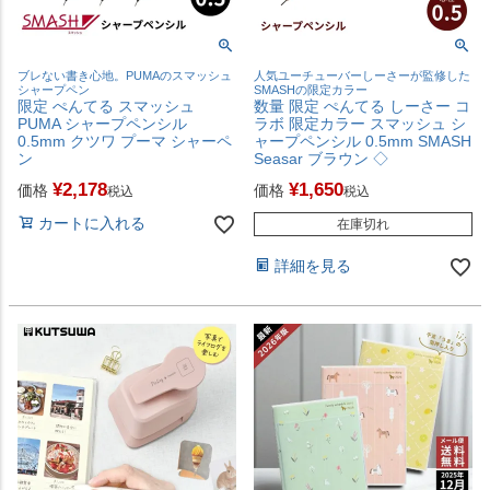
ブレない書き心地。PUMAのスマッシュ
人気ユーチューバーしーさーが監修した
シャープペン
SMASHの限定カラー
限定 ぺんてる スマッシュ
数量 限定 ぺんてる しーさー コ
PUMA シャープペンシル
ラボ 限定カラー スマッシュ シ
0.5mm クツワ プーマ シャーペ
ャープペンシル 0.5mm SMASH
ン
Seasar ブラウン ◇
¥
2,178
¥
1,650
価格
価格
税込
税込
カートに入れる
在庫切れ
詳細を見る