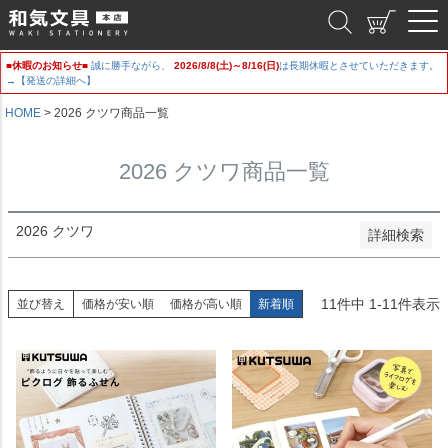
新着順
和気文具
登録順
価格が安い順
■休暇のお知らせ■
誠に勝手ながら、
2026/8/8(土)～8/16(日)
は長期休暇とさせていただきます。
価格が高い順
→【発送の詳細へ】
優先度順
レビュー順
HOME
2026 クツワ商品一覧
キーワードヒット順
2026 クツワ商品一覧
検索
2026 クツワ
詳細検索
11
件中
1
-
11
件表示
並び替え
価格が安い順
価格が高い順
新着順