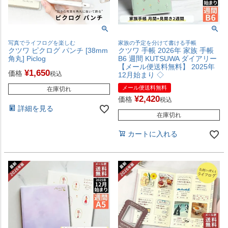
写真でライフログを楽しむ
家族の予定を分けて書ける手帳
クツワ ピクログ パンチ [38mm
クツワ 手帳 2026年 家族 手帳
角丸] Piclog
B6 週間 KUTSUWA ダイアリー
【メール便送料無料】 2025年
¥
1,650
価格
税込
12月始まり ◇
メール便送料無料
在庫切れ
¥
2,420
価格
税込
詳細を見る
在庫切れ
カートに入れる