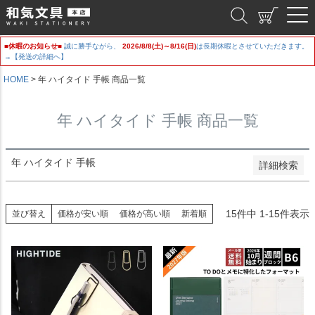
新着順
和気文具
登録順
価格が安い順
■休暇のお知らせ■
誠に勝手ながら、
2026/8/8(土)～8/16(日)
は長期休暇とさせていただきます。
価格が高い順
→【発送の詳細へ】
優先度順
レビュー順
HOME
年 ハイタイド 手帳 商品一覧
キーワードヒット順
年 ハイタイド 手帳 商品一覧
検索
年 ハイタイド 手帳
詳細検索
15
件中
1
-
15
件表示
並び替え
価格が安い順
価格が高い順
新着順