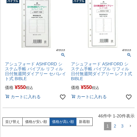
アシュフォード ASHFORD シ
アシュフォード ASHFORD シ
ステム手帳 バイブル リフィル
ステム手帳 バイブル リフィル
日付無週間ダイアリー セパレイ
日付無週間ダイアリー レフト式
ト式 BIBLE
BIBLE
¥
550
¥
550
価格
価格
税込
税込
カートに入れる
カートに入れる
46
件中
1
-
20
件表示
並び替え
価格が安い順
価格が高い順
新着順
1
2
3