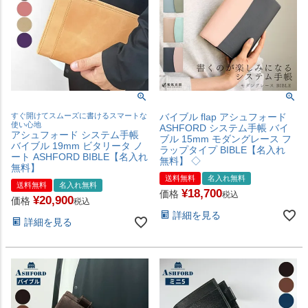
すぐ開けてスムーズに書けるスマートな
バイブル flap アシュフォード
使い心地
ASHFORD システム手帳 バイ
アシュフォード システム手帳
ブル 15mm モダングレース フ
バイブル 19mm ビタリータ ノ
ラップタイプ BIBLE【名入れ
ート ASHFORD BIBLE【名入れ
無料】 ◇
無料】
送料無料
名入れ無料
送料無料
名入れ無料
¥
18,700
価格
税込
¥
20,900
価格
税込
詳細を見る
詳細を見る