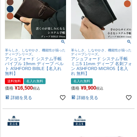
革らしさ、しなやかさ、機能性が揃った
革らしさ、しなやかさ、機能性が揃った
ディープシリーズ。
ディープシリーズ。
アシュフォード システム手帳
アシュフォード システム手帳
バイブル 19mm ディープ ベル
ミニ5 11mm ディープ 名刺フォ
ト ASHFORD BIBLE【名入れ
ン ASHFORD MICRO5【名入
無料】
れ 無料】
送料無料
名入れ無料
名入れ無料
¥
16,500
¥
9,900
価格
価格
税込
税込
詳細を見る
詳細を見る