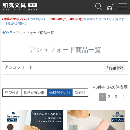
新着順
和気文具
登録順
価格が安い順
■休暇のお知らせ■
誠に勝手ながら、
2026/8/8(土)～8/16(日)
は長期休暇とさせていただきます。
価格が高い順
→【発送の詳細へ】
優先度順
レビュー順
HOME
アシュフォード商品一覧
キーワードヒット順
アシュフォード商品一覧
検索
アシュフォード
詳細検索
46
件中
1
-
20
件表示
並び替え
価格が安い順
価格が高い順
新着順
1
2
3