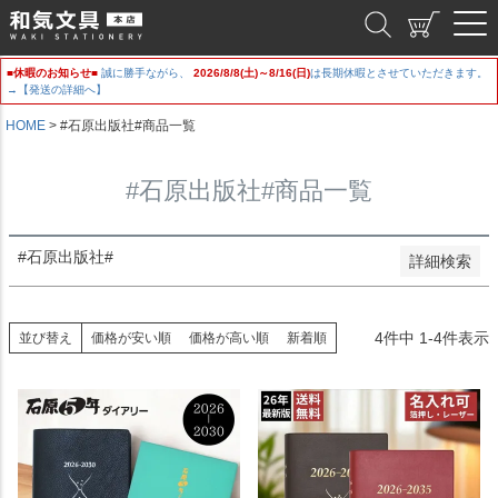
新着順
和気文具
登録順
価格が安い順
■休暇のお知らせ■
誠に勝手ながら、
2026/8/8(土)～8/16(日)
は長期休暇とさせていただきます。
価格が高い順
→【発送の詳細へ】
優先度順
レビュー順
HOME
#石原出版社#商品一覧
キーワードヒット順
#石原出版社#商品一覧
検索
#石原出版社#
詳細検索
4
件中
1
-
4
件表示
並び替え
価格が安い順
価格が高い順
新着順