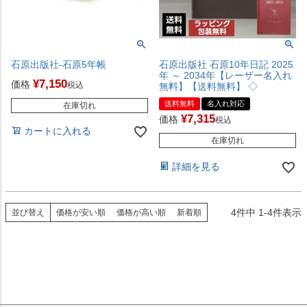
石原出版社-石原5年帳
石原出版社 石原10年日記 2025
年 ～ 2034年【レーザー名入れ
¥
7,150
価格
税込
無料】【送料無料】 ◇
送料無料
名入れ対応
在庫切れ
¥
7,315
価格
税込
カートに入れる
在庫切れ
詳細を見る
4
件中
1
-
4
件表示
並び替え
価格が安い順
価格が高い順
新着順