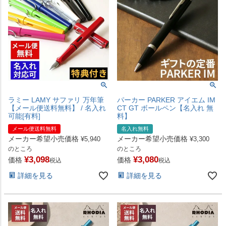
ラミー LAMY サファリ 万年筆
パーカー PARKER アイエム IM
【メール便送料無料】 / 名入れ
CT GT ボールペン【名入れ 無
可能[有料]
料】
メール便送料無料
名入れ無料
メーカー希望小売価格
メーカー希望小売価格
¥
5,940
¥
3,300
のところ
のところ
¥
3,098
¥
3,080
価格
価格
税込
税込
詳細を見る
詳細を見る