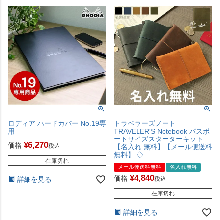
ロディア ハードカバー No.19専
トラベラーズノート
用
TRAVELER'S Notebook パスポ
ートサイズスターターキット
¥
6,270
価格
税込
【名入れ 無料】【メール便送料
無料】 ◇
在庫切れ
メール便送料無料
名入れ無料
¥
4,840
価格
詳細を見る
税込
在庫切れ
詳細を見る