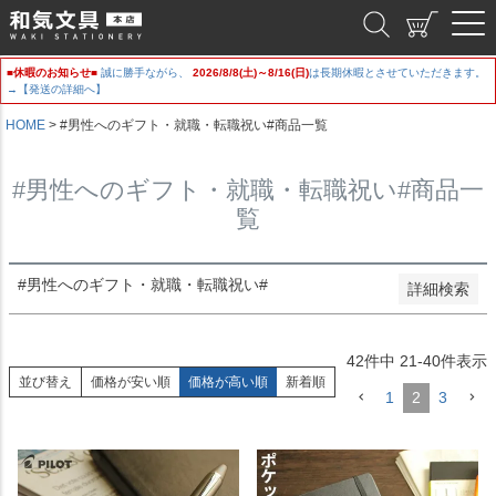
並び順
和気文具
新着順
登録順
■休暇のお知らせ■
誠に勝手ながら、
2026/8/8(土)～8/16(日)
は長期休暇とさせていただきます。
価格が安い順
→【発送の詳細へ】
価格が高い順
HOME
#男性へのギフト・就職・転職祝い#商品一覧
優先度順
レビュー順
キーワードヒット順
#男性へのギフト・就職・転職祝い#商品一
覧
検索
#男性へのギフト・就職・転職祝い#
詳細検索
42
件中
21
-
40
件表示
並び替え
価格が安い順
価格が高い順
新着順
1
2
3