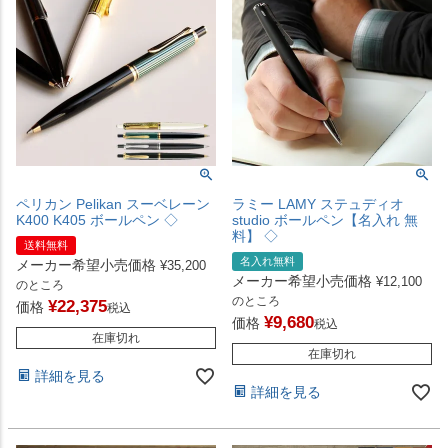
ペリカン Pelikan スーベレーン
ラミー LAMY ステュディオ
K400 K405 ボールペン ◇
studio ボールペン【名入れ 無
料】 ◇
送料無料
名入れ無料
メーカー希望小売価格
¥
35,200
メーカー希望小売価格
¥
12,100
のところ
のところ
¥
22,375
価格
税込
¥
9,680
価格
税込
在庫切れ
在庫切れ
詳細を見る
詳細を見る