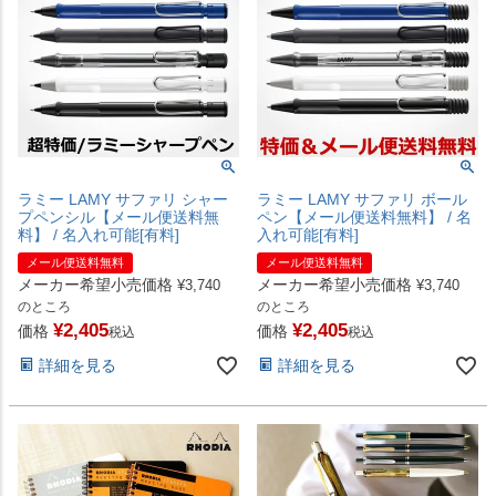
ラミー LAMY サファリ シャー
ラミー LAMY サファリ ボール
プペンシル【メール便送料無
ペン【メール便送料無料】 / 名
料】 / 名入れ可能[有料]
入れ可能[有料]
メール便送料無料
メール便送料無料
メーカー希望小売価格
メーカー希望小売価格
¥
3,740
¥
3,740
のところ
のところ
¥
2,405
¥
2,405
価格
価格
税込
税込
詳細を見る
詳細を見る