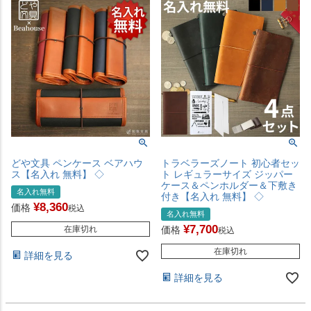
どや文具 ペンケース ベアハウ
トラベラーズノート 初心者セッ
ス【名入れ 無料】 ◇
ト レギュラーサイズ ジッパー
ケース＆ペンホルダー＆下敷き
名入れ無料
付き【名入れ 無料】 ◇
¥
8,360
価格
税込
名入れ無料
¥
7,700
在庫切れ
価格
税込
在庫切れ
詳細を見る
詳細を見る