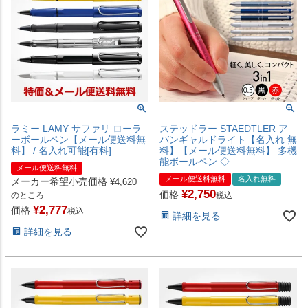
ラミー LAMY サファリ ローラ
ステッドラー STAEDTLER ア
ーボールペン【メール便送料無
バンギャルドライト【名入れ 無
料】 / 名入れ可能[有料]
料】【メール便送料無料】 多機
能ボールペン ◇
メール便送料無料
メール便送料無料
名入れ無料
メーカー希望小売価格
¥
4,620
¥
2,750
価格
のところ
税込
¥
2,777
価格
税込
詳細を見る
詳細を見る