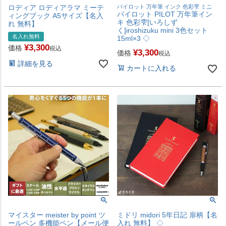
ロディア ロディアラマ ミーテ
パイロット 万年筆 インク 色彩雫 ミニ
パイロット PILOT 万年筆イン
ィングブック A5サイズ【名入
キ 色彩雫[いろしず
れ 無料】
く]iroshizuku mini 3色セット
名入れ無料
15ml×3 ◇
¥
3,300
価格
税込
¥
3,300
価格
税込
詳細を見る
カートに入れる
マイスター meister by point ツ
ミドリ midori 5年日記 扉柄【名
ールペン 多機能ペン【メール便
入れ 無料】 ◇