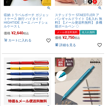
収納 トラベルポーチ ガジェッ
ステッドラー STAEDTLER ア
トケース 旅行 ハイタイド
バンギャルドライト【名入れ 無
HIGHTIDE ネーエ ハードシェ
料】【メール便送料無料】 多機
ルケース L
能ボールペン ◇
¥
2,640
メール便送料無料
名入れ無料
価格
税込
¥
2,750
価格
税込
カートに入れる
詳細を見る