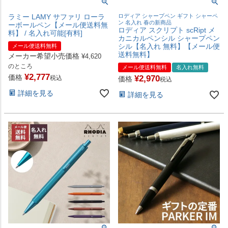
ラミー LAMY サファリ ローラ
ロディア シャープペン ギフト シャーペ
ン 名入れ 春の新商品
ーボールペン【メール便送料無
ロディア スクリプト scRipt メ
料】 / 名入れ可能[有料]
カニカルペンシル シャープペン
シル【名入れ 無料】【メール便
メール便送料無料
送料無料】
メーカー希望小売価格
¥
4,620
のところ
メール便送料無料
名入れ無料
¥
2,777
価格
¥
2,970
税込
価格
税込
詳細を見る
詳細を見る