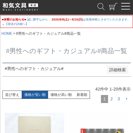
新着順
和気文具
登録順
価格が安い順
■休暇のお知らせ■
誠に勝手ながら、
2026/8/8(土)～8/16(日)
は長期休暇とさせていただきます。
価格が高い順
→【発送の詳細へ】
優先度順
レビュー順
HOME
#男性へのギフト・カジュアル#商品一覧
キーワードヒット順
#男性へのギフト・カジュアル#商品一覧
検索
#男性へのギフト・カジュアル#
詳細検索
42
件中
1
-
20
件表示
並び替え
価格が安い順
価格が高い順
新着順
1
2
3