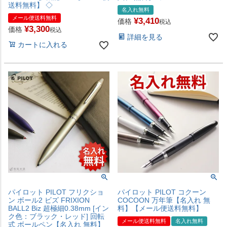
送料無料】 ◇
名入れ無料
メール便送料無料
¥
3,410
価格
税込
¥
3,300
価格
税込
詳細を見る
カートに入れる
パイロット PILOT フリクショ
パイロット PILOT コクーン
ン ボール2 ビズ FRIXION
COCOON 万年筆【名入れ 無
BALL2 Biz 超極細0.38mm [イン
料】【メール便送料無料】
ク色：ブラック・レッド] 回転
メール便送料無料
名入れ無料
式 ボールペン【名入れ 無料】