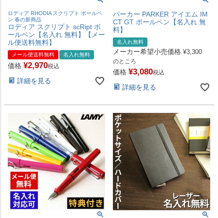
ロディア RHODIA スクリプト ボールペ
パーカー PARKER アイエム IM
ン 春の新商品
CT GT ボールペン【名入れ 無
ロディア スクリプト scRipt ボ
料】
ールペン【名入れ 無料】【メー
ル便送料無料】
名入れ無料
メーカー希望小売価格
¥
3,300
メール便送料無料
名入れ無料
のところ
¥
2,970
価格
税込
¥
3,080
価格
税込
詳細を見る
詳細を見る