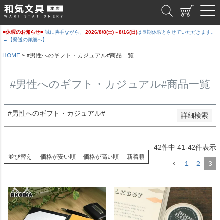
新着順
和気文具
登録順
価格が安い順
■休暇のお知らせ■
誠に勝手ながら、
2026/8/8(土)～8/16(日)
は長期休暇とさせていただきます。
価格が高い順
→【発送の詳細へ】
優先度順
レビュー順
HOME
#男性へのギフト・カジュアル#商品一覧
キーワードヒット順
#男性へのギフト・カジュアル#商品一覧
検索
#男性へのギフト・カジュアル#
詳細検索
42
件中
41
-
42
件表示
並び替え
価格が安い順
価格が高い順
新着順
1
2
3