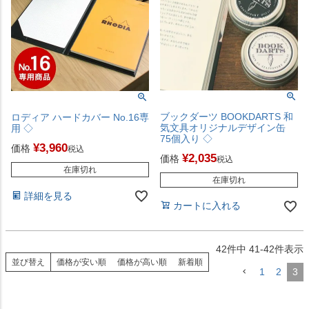
ブックダーツ BOOKDARTS 和
ロディア ハードカバー No.16専
気文具オリジナルデザイン缶
用 ◇
75個入り ◇
¥
3,960
価格
税込
¥
2,035
価格
税込
在庫切れ
在庫切れ
詳細を見る
カートに入れる
42
件中
41
-
42
件表示
並び替え
価格が安い順
価格が高い順
新着順
1
2
3