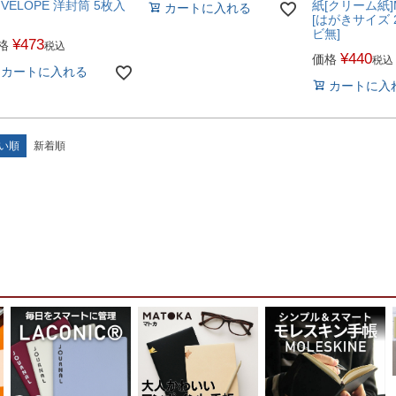
NVELOPE 洋封筒 5枚入
紙[クリーム紙]
カートに入れる
[はがきサイズ 
ビ無]
¥
473
格
税込
¥
440
価格
税込
カートに入れる
カートに入
い順
新着順