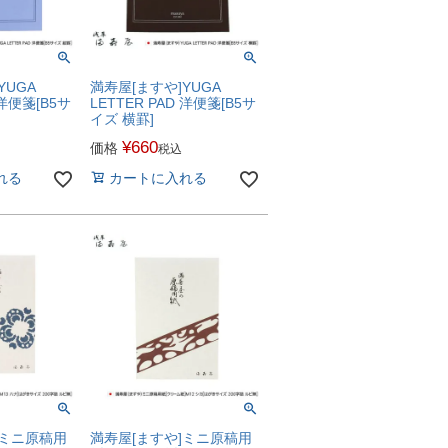
YUGA
満寿屋[ますや]YUGA
 洋便箋[B5サ
LETTER PAD 洋便箋[B5サ
イズ 横罫]
¥
660
価格
税込
れる
カートに入れる
]ミニ原稿用
満寿屋[ますや]ミニ原稿用