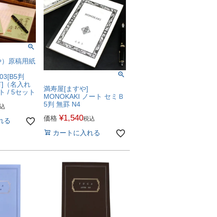
や）原稿用紙
103[B5判
有]（名入れ
満寿屋[ますや]
 / 5セット
MONOKAKI ノート セミＢ
5判 無罫 N4
込
¥
1,540
価格
税込
れる
カートに入れる