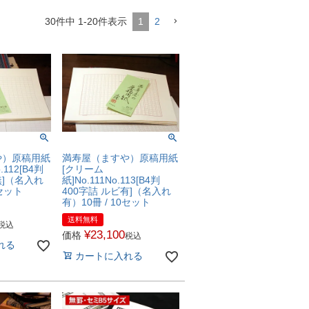
30
件中
1
-
20
件表示
1
2
や）原稿用紙
満寿屋（ますや）原稿用紙
112[B4判
[クリーム
無]（名入れ
紙]No.111No.113[B4判
0セット
400字詰 ルビ有]（名入れ
有）10冊 / 10セット
送料無料
税込
¥
23,100
価格
税込
れる
カートに入れる