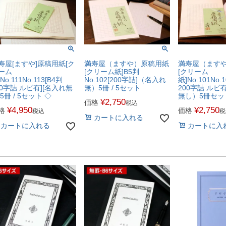
寿屋[ますや]原稿用紙[ク
満寿屋（ますや）原稿用紙
満寿屋（ます
ーム
[クリーム紙]B5判
[クリーム
No.111No.113[B4判
No.102[200字詰]（名入れ
紙]No.101No.
00字詰 ルビ有][名入れ無
無）5冊 / 5セット
200字詰 ルビ
]5冊 / 5セット ◇
無し）5冊セット
¥
2,750
価格
税込
¥
4,950
¥
2,750
格
価格
税込
税
カートに入れる
カートに入れる
カートに入