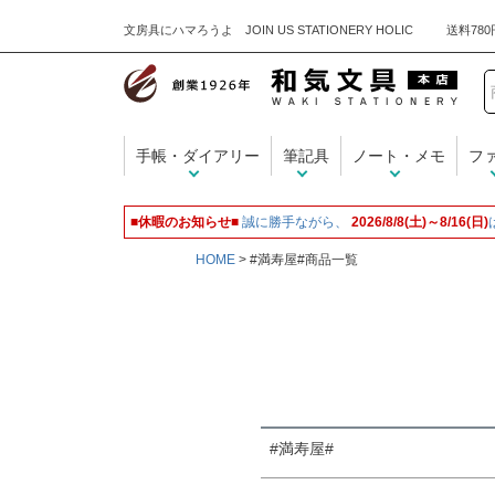
文房具にハマろうよ JOIN US STATIONERY HOLIC
キーワード
手帳・ダイアリー
筆記具
ノート・メモ
フ
価格
■休暇のお知らせ■
誠に勝手ながら、
2026/8/8(土)～8/16(日)
HOME
#満寿屋#商品一覧
商品タグ
名入れ無料
#満寿屋#