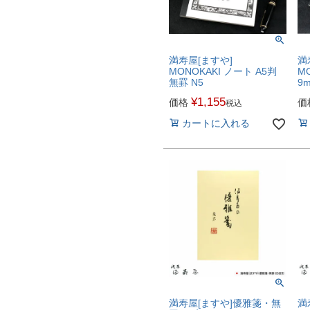
満寿屋[ますや]
満
MONOKAKI ノート A5判
M
無罫 N5
9
¥
1,155
価格
価
税込
カートに入れる
満寿屋[ますや]優雅箋・無
満