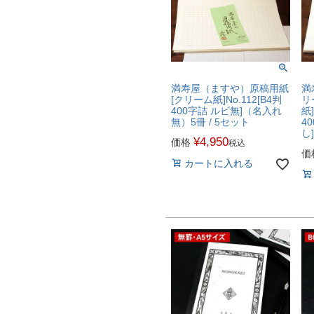
満寿屋（ますや）原稿用紙
満
[クリーム紙]No.112[B4判
リ
400字詰 ルビ無]（名入れ
紙]
無）5冊 / 5セット
4
し
¥
4,950
価格
税込
価
カートに入れる