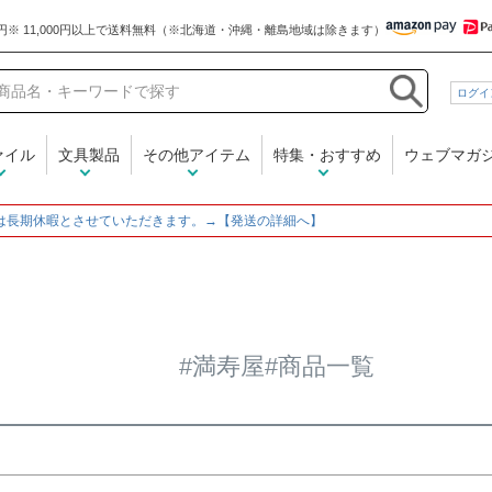
和気文具
ログイ
在庫なし商品
在庫なし商品を表示しな
ァイル
文具製品
その他アイテム
特集・おすすめ
ウェブマガ
商品番号/JANコード
～
は長期休暇とさせていただきます。→【発送の詳細へ】
並び順
新着順
登録順
価格
レビュー順
キーワード
#満寿屋#商品一覧
検索