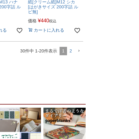
M13 ハナ
紙[クリーム紙]M12 シカ
200字詰 ル
[はがきサイズ 200字詰 ル
ビ無]
¥
440
価格
税込
れる
カートに入れる
30
件中
1
-
20
件表示
1
2