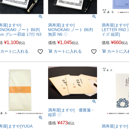
寿屋[ますや]
満寿屋[ますや]
満寿屋[ますや]
ONOKAKI ノート B6判
MONOKAKI ノート B6判
LETTER PAD
mm グレー罫線 17行 N3
無罫 N6 ◇
イズ 縦罫]
¥
1,100
¥
1,045
¥
660
格
価格
価格
税込
税込
税込
カートに入れる
カートに入れる
カートに入
満寿屋[ますや] 優雅箋・
縦罫 ◇
¥
473
価格
税込
寿屋[ますや]YUGA
満寿屋[ますや