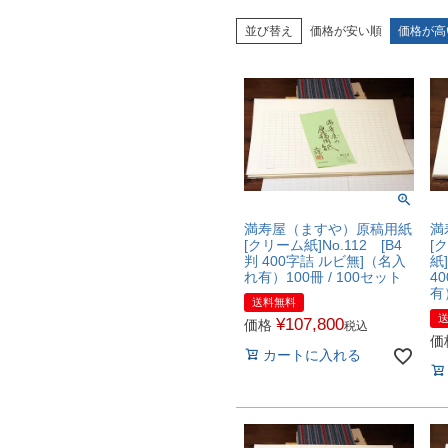
並び替え
価格が安い順
価格が高
満寿屋（ますや）原稿用紙
満
[クリーム紙]No.112 [B4
[
判 400字詰 ルビ無]（名入
紙]
れ有）100冊 / 100セット
4
有
送料無料
¥
107,800
価格
税込
価
カートに入れる