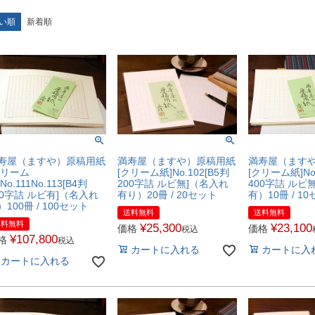
い順
新着順
寿屋（ますや）原稿用紙
満寿屋（ますや）原稿用紙
満寿屋（ます
クリーム
[クリーム紙]No.102[B5判
[クリーム紙]No.
No.111No.113[B4判
200字詰 ルビ無]（名入れ
400字詰 ルビ
00字詰 ルビ有]（名入れ
有り）20冊 / 20セット
有）10冊 / 1
）100冊 / 100セット
送料無料
送料無料
送料無料
¥
25,300
¥
23,100
価格
価格
税込
¥
107,800
格
税込
カートに入れる
カートに入
カートに入れる