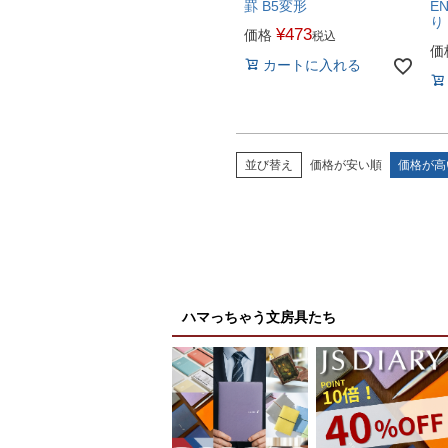
罫 B5変形
E
り
¥
473
価格
税込
価
カートに入れる
並び替え
価格が安い順
価格が高
ハマっちゃう文房具たち