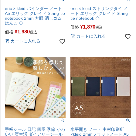
eric × kleid バインダー ノート
eric × kleid ストリングタイ ノ
A5 エリック クレイド String-tie
ート エリック クレイド String-
notebook 2mm 方眼 消しゴム
tie notebook ◇
はんこ ◇
¥
1,870
価格
税込
¥
1,980
価格
税込
カートに入れる
カートに入れる
手帳シール 日記 四季 季節 かわ
水平開き ノート 中村印刷所
いい 暦生活 ダイアリーシール
×kleid 2mmフラットノート A5