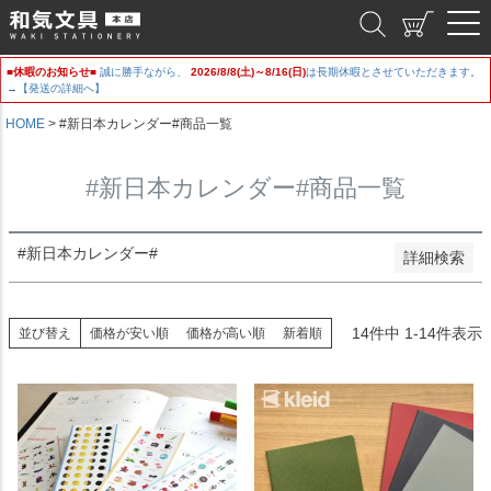
新着順
和気文具
登録順
価格が安い順
■休暇のお知らせ■
誠に勝手ながら、
2026/8/8(土)～8/16(日)
は長期休暇とさせていただきます。
価格が高い順
→【発送の詳細へ】
優先度順
レビュー順
HOME
#新日本カレンダー#商品一覧
キーワードヒット順
#新日本カレンダー#商品一覧
検索
#新日本カレンダー#
詳細検索
14
件中
1
-
14
件表示
並び替え
価格が安い順
価格が高い順
新着順