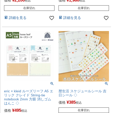
¥
2,200
¥
1,980
価格
価格
税込
税込
在庫切れ
在庫切れ
詳細を見る
詳細を見る
eric × kleid ルーズリーフ A5 エ
暦生活 スケジュールシール 吉
リック クレイド String-tie
日シール ◇
notebook 2mm 方眼 消しゴム
¥
385
価格
税込
はんこ ◇
¥
495
価格
在庫切れ
税込