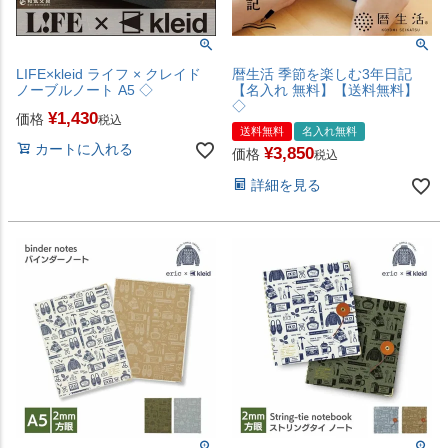
LIFE×kleid ライフ × クレイド
暦生活 季節を楽しむ3年日記
ノーブルノート A5 ◇
【名入れ 無料】【送料無料】
◇
¥
1,430
価格
税込
送料無料
名入れ無料
カートに入れる
¥
3,850
価格
税込
詳細を見る