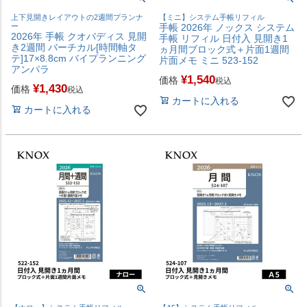
上下見開きレイアウトの2週間プランナ
【ミニ】システム手帳リフィル
ー
手帳 2026年 ノックス システム
2026年 手帳 クオバディス 見開
手帳 リフィル 日付入 見開き1
き2週間 バーチカル[時間軸タ
ヵ月間ブロック式＋片面1週間
テ]17×8.8cm バイプランニング
片面メモ ミニ 523-152
アンパラ
¥
1,540
価格
税込
¥
1,430
価格
税込
カートに入れる
カートに入れる