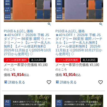
P10倍＆お試し価格
P10倍＆お試し価格
★40％OFF！ 2026年 手帳 JS
★40％OFF！ 2026年 手帳 JS
ダイアリー B6変形 週間 ウィー
ダイアリー B6変形 週間 バーチ
クリーノート【レーザー名入れ
カル【レーザー名入れ無料】
無料】【メール便送料無料】
【メール便送料無料】 2025年
2025年11月始まり[2025年10月
11月始まり[2025年10月27日か
27日から使用可] ◇
ら使用可] ◇
メール便送料無料
名入れ対応
メール便送料無料
名入れ対応
メーカー希望小売価格
メーカー希望小売価格
¥
3,190
¥
3,190
のところ
のところ
¥
1,914
¥
1,914
価格
価格
税込
税込
詳細を見る
詳細を見る