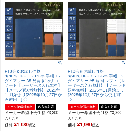
P10倍＆お試し価格
P10倍＆お試し価格
★40％OFF！ 2026年 手帳 JS
★40％OFF！ 2026年 手帳 JS
ダイアリー A5 見開き1ヶ月＋
ダイアリー A5 週間 レフト【レ
ノート【レーザー名入れ無料】
ーザー名入れ無料】【メール便
【メール便送料無料】 2025年
送料無料】 2025年11月始まり
11月始まり[2025年10月27日か
[2025年10月27日から使用可]
ら使用可] ◇
◇
メール便送料無料
名入れ対応
メール便送料無料
名入れ対応
メーカー希望小売価格
メーカー希望小売価格
¥
3,300
¥
3,300
のところ
のところ
¥
1,980
¥
1,980
価格
価格
税込
税込