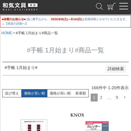
新着順
和気文具
登録順
価格が安い順
■休暇のお知らせ■
誠に勝手ながら、
2026/8/8(土)～8/16(日)
は長期休暇とさせていただきます。
価格が高い順
→【発送の詳細へ】
優先度順
レビュー順
HOME
#手帳 1月始まり#商品一覧
キーワードヒット順
#手帳 1月始まり#商品一覧
検索
#手帳 1月始まり#
詳細検索
166
件中
1
-
20
件表示
並び替え
価格が安い順
価格が高い順
新着順
1
2
…
9