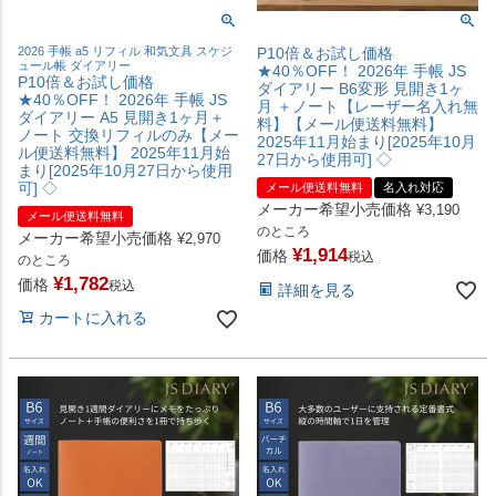
2026 手帳 a5 リフィル 和気文具 スケジ
P10倍＆お試し価格
ュール帳 ダイアリー
★40％OFF！ 2026年 手帳 JS
P10倍＆お試し価格
ダイアリー B6変形 見開き1ヶ
★40％OFF！ 2026年 手帳 JS
月 ＋ノート【レーザー名入れ無
ダイアリー A5 見開き1ヶ月＋
料】【メール便送料無料】
ノート 交換リフィルのみ【メー
2025年11月始まり[2025年10月
ル便送料無料】 2025年11月始
27日から使用可] ◇
まり[2025年10月27日から使用
可] ◇
メール便送料無料
名入れ対応
メーカー希望小売価格
¥
3,190
メール便送料無料
のところ
メーカー希望小売価格
¥
2,970
¥
1,914
価格
税込
のところ
¥
1,782
価格
税込
詳細を見る
カートに入れる