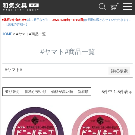
新着順
和気文具
登録順
価格が安い順
■休暇のお知らせ■
誠に勝手ながら、
2026/8/8(土)～8/16(日)
は長期休暇とさせていただきます。
価格が高い順
→【発送の詳細へ】
優先度順
レビュー順
HOME
#ヤマト#商品一覧
キーワードヒット順
#ヤマト#商品一覧
検索
#ヤマト#
詳細検索
5
件中
1
-
5
件表示
並び替え
価格が安い順
価格が高い順
新着順