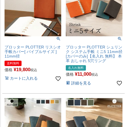
プロッター PLOTTER リスシオ
プロッター PLOTTER シュリン
手帳カバー[ バイブルサイズ ]
ク システム手帳 ミニ5 11mm径
11mm径
[カバーのみ]【名入れ 無料】 本
革 おしゃれ 5穴リング
送料無料
名入れ無料
¥
19,800
価格
税込
¥
11,000
価格
税込
カートに入れる
詳細を見る