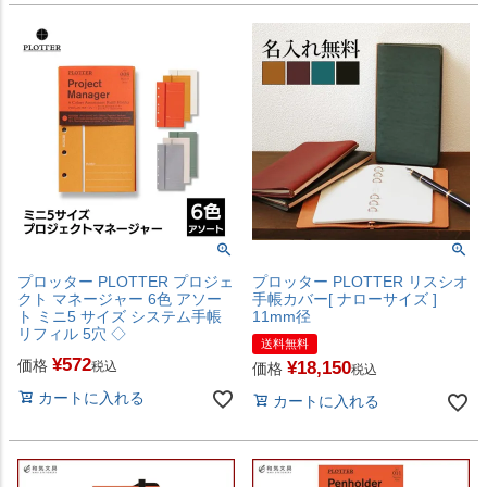
プロッター PLOTTER プロジェ
プロッター PLOTTER リスシオ
クト マネージャー 6色 アソー
手帳カバー[ ナローサイズ ]
ト ミニ5 サイズ システム手帳
11mm径
リフィル 5穴 ◇
送料無料
¥
572
価格
¥
18,150
税込
価格
税込
カートに入れる
カートに入れる