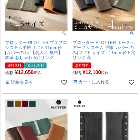
プロッター PLOTTER プエブロ
プロッター PLOTTER ホースヘ
システム手帳 ミニ5 11mm径
アー 2 システム 手帳 カバー の
[カバーのみ] 【名入れ 無料】
み[ ミニ5 サイズ ] 11mm 径 5穴
本革 おしゃれ 5穴リング
リング 革
送料無料
名入れ無料
送料無料
¥
12,650
¥
12,100
価格
価格
税込
税込
カートに入れる
詳細を見る