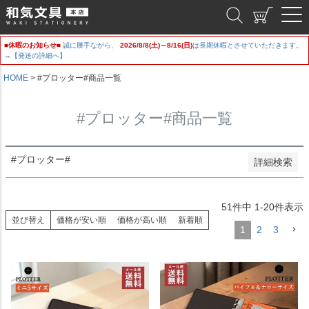
新着順
和気文具
登録順
価格が安い順
■休暇のお知らせ■
誠に勝手ながら、
2026/8/8(土)～8/16(日)
は長期休暇とさせていただきます。
価格が高い順
→【発送の詳細へ】
優先度順
レビュー順
HOME
#プロッター#商品一覧
キーワードヒット順
#プロッター#商品一覧
検索
#プロッター#
詳細検索
51
件中
1
-
20
件表示
並び替え
価格が安い順
価格が高い順
新着順
1
2
3