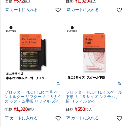
¥
572
¥
1,320
価格
価格
税込
税込
カートに入れる
カートに入れる
プロッター PLOTTER 本革 ペ
プロッター PLOTTER スケール
ンホルダー リフター ミニ5サイ
下敷 ミニ5 サイズ システム手
ズ システム手帳 リフィル 5穴
帳 リフィル 5穴
¥
1,320
¥
550
価格
価格
税込
税込
カートに入れる
カートに入れる