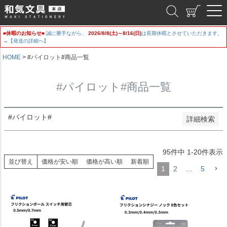
新着順
和気文具
登録順
価格が安い順
■休暇のお知らせ■
誠に勝手ながら、
2026/8/8(土)～8/16(日)
は長期休暇とさせていただきます。
価格が高い順
→【発送の詳細へ】
優先度順
レビュー順
HOME
#パイロット#商品一覧
キーワードヒット順
#パイロット#商品一覧
検索
#パイロット#
詳細検索
95
件中
1
-
20
件表示
並び替え
価格が安い順
価格が高い順
新着順
1
2
…
5