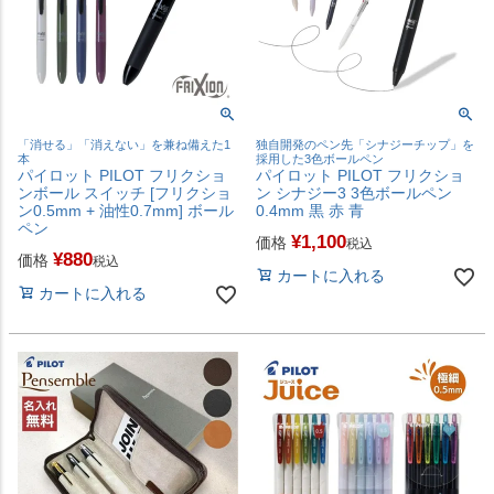
「消せる」「消えない」を兼ね備えた1
独自開発のペン先「シナジーチップ」を
本
採用した3色ボールペン
パイロット PILOT フリクショ
パイロット PILOT フリクショ
ンボール スイッチ [フリクショ
ン シナジー3 3色ボールペン
ン0.5mm + 油性0.7mm] ボール
0.4mm 黒 赤 青
ペン
¥
1,100
価格
税込
¥
880
価格
税込
カートに入れる
カートに入れる