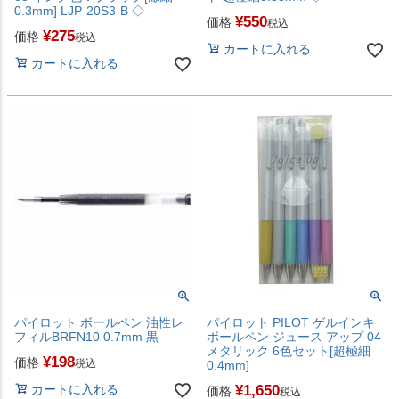
0.3mm] LJP-20S3-B ◇
¥
550
価格
税込
¥
275
価格
税込
カートに入れる
カートに入れる
パイロット ボールペン 油性レ
パイロット PILOT ゲルインキ
フィルBRFN10 0.7mm 黒
ボールペン ジュース アップ 04
メタリック 6色セット[超極細
¥
198
価格
税込
0.4mm]
カートに入れる
¥
1,650
価格
税込