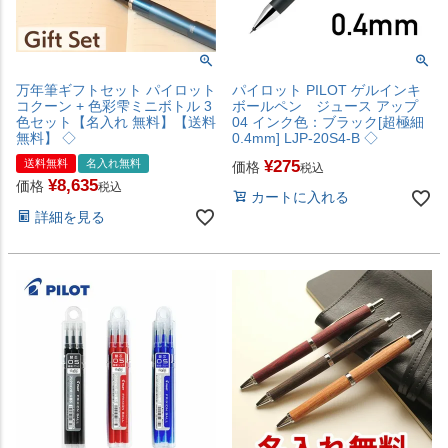
万年筆ギフトセット パイロット
パイロット PILOT ゲルインキ
コクーン + 色彩雫ミニボトル 3
ボールペン ジュース アップ
色セット【名入れ 無料】【送料
04 インク色：ブラック[超極細
無料】 ◇
0.4mm] LJP-20S4-B ◇
送料無料
名入れ無料
¥
275
価格
税込
¥
8,635
価格
税込
カートに入れる
詳細を見る