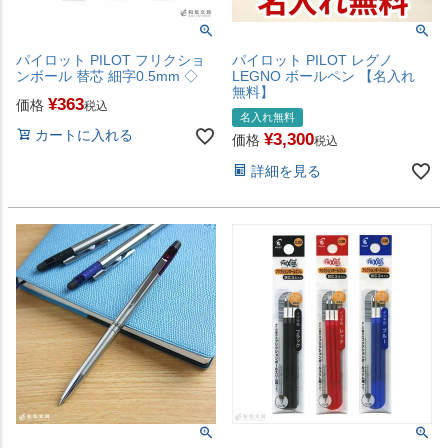
パイロット PILOT フリクショ
パイロット PILOT レグノ
ンボール 替芯 細字0.5mm ◇
LEGNO ボールペン 【名入れ
無料】
¥
363
価格
税込
名入れ無料
カートに入れる
¥
3,300
価格
税込
詳細を見る