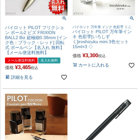
パイロット PILOT フリクショ
パイロット 万年筆 インク 色彩雫 ミニ
パイロット PILOT 万年筆イン
ン ボール2 ビズ FRIXION
キ 色彩雫[いろしず
BALL2 Biz 超極細0.38mm [イン
く]iroshizuku mini 3色セット
ク色：ブラック・レッド] 回転
15ml×3 ◇
式 ボールペン【名入れ 無料】
【メール便送料無料】
¥
3,300
価格
税込
メール便送料無料
名入れ無料
カートに入れる
¥
3,465
価格
税込
詳細を見る