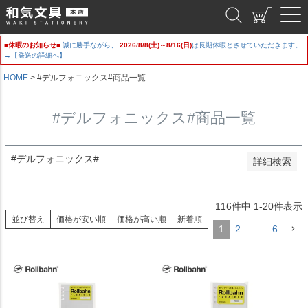
新着順
和気文具
登録順
価格が安い順
■休暇のお知らせ■
誠に勝手ながら、
2026/8/8(土)～8/16(日)
は長期休暇とさせていただきます。
価格が高い順
→【発送の詳細へ】
優先度順
レビュー順
HOME
#デルフォニックス#商品一覧
キーワードヒット順
#デルフォニックス#商品一覧
検索
#デルフォニックス#
詳細検索
116
件中
1
-
20
件表示
並び替え
価格が安い順
価格が高い順
新着順
1
2
…
6