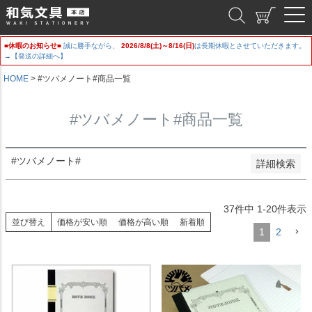
新着順
和気文具
登録順
価格が安い順
■休暇のお知らせ■
誠に勝手ながら、
2026/8/8(土)～8/16(日)
は長期休暇とさせていただきます。
価格が高い順
→【発送の詳細へ】
優先度順
レビュー順
HOME
#ツバメノート#商品一覧
キーワードヒット順
#ツバメノート#商品一覧
検索
#ツバメノート#
詳細検索
37
件中
1
-
20
件表示
並び替え
価格が安い順
価格が高い順
新着順
1
2