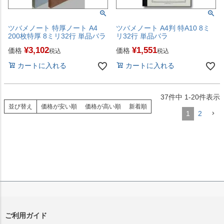
ツバメノート 特厚ノート A4
ツバメノート A4判 特A10 8ミ
200枚特厚 8ミリ32行 単品バラ
リ32行 単品バラ
¥
3,102
¥
1,551
価格
価格
税込
税込
カートに入れる
カートに入れる
37
件中
1
-
20
件表示
並び替え
価格が安い順
価格が高い順
新着順
1
2
ご利用ガイド