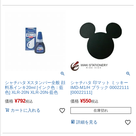
シャチハタ Xスタンパー全般 顔
シャチハタ 印マット ミッキー
料系インキ20ml [インク色：藍
IMD-M1/H ブラック 00022111
色] XLR-20N XLR-20N-藍色
[00022111]
¥
792
¥
550
価格
価格
税込
税込
カートに入れる
在庫切れ
詳細を見る