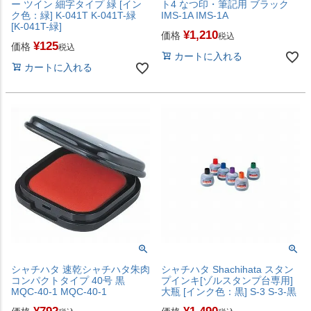
ー ツイン 細字タイプ 緑 [イン
ト4 なつ印・筆記用 ブラック
ク色：緑] K-041T K-041T-緑
IMS-1A IMS-1A
[K-041T-緑]
¥
1,210
価格
税込
¥
125
価格
税込
カートに入れる
カートに入れる
シャチハタ 速乾シャチハタ朱肉
シャチハタ Shachihata スタン
コンパクトタイプ 40号 黒
プインキ[ゾルスタンプ台専用]
MQC-40-1 MQC-40-1
大瓶 [インク色：黒] S-3 S-3-黒