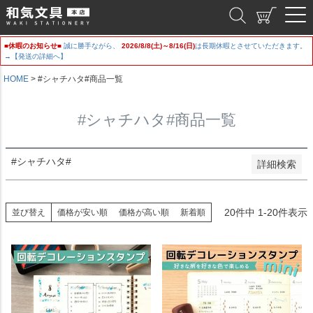
新着順
和気文具
登録順
価格が安い順
■休暇のお知らせ■
誠に勝手ながら、
2026/8/8(土)～8/16(日)
は長期休暇とさせていただきます。
価格が高い順
→【発送の詳細へ】
優先度順
レビュー順
HOME
#シャチハタ#商品一覧
キーワードヒット順
#シャチハタ#商品一覧
検索
#シャチハタ#
詳細検索
20
件中
1
-
20
件表示
並び替え
価格が安い順
価格が高い順
新着順