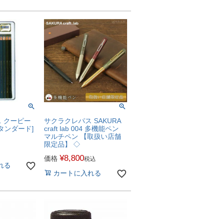
 クーピー
サクラクレパス SAKURA
タンダード]
craft lab 004 多機能ペン
マルチペン 【取扱い店舗
限定品】 ◇
¥
8,800
価格
税込
れる
カートに入れる