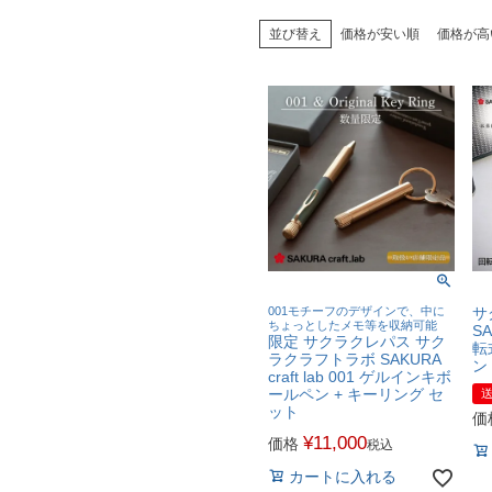
並び替え
価格が安い順
価格が高
001モチーフのデザインで、中に
サ
ちょっとしたメモ等を収納可能
SA
限定 サクラクレパス サク
転
ラクラフトラボ SAKURA
ン
craft lab 001 ゲルインキボ
ールペン + キーリング セ
ット
価
¥
11,000
価格
税込
カートに入れる