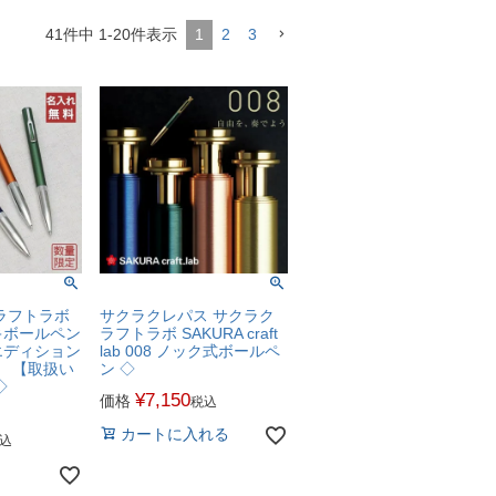
41
件中
1
-
20
件表示
1
2
3
ラフトラボ
サクラクレパス サクラク
ンキボールペン
ラフトラボ SAKURA craft
エディション
lab 008 ノック式ボールペ
】 【取扱い
ン ◇
◇
¥
7,150
価格
税込
カートに入れる
込