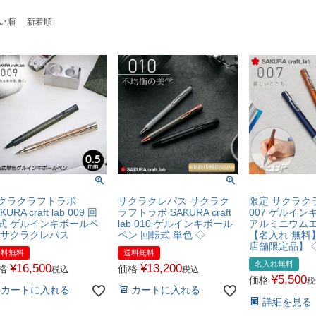
い順
新着順
クラクラフトラボ
サクラクレパス サクラク
限定 サクラク
KURA craft lab 009 回
ラフトラボ SAKURA craft
007 ゲルイ
式 ゲルインキボールペ
lab 010 ゲルインキボール
アルミニウム
 サクラクレパス
ペン 回転式 単色 ◇
【名入れ 無料
店舗限定品】 
送料無料
送料無料
名入れ無料
¥
16,500
¥
13,200
格
価格
税込
税込
¥
5,500
価格
税
カートに入れる
カートに入れる
詳細を見る