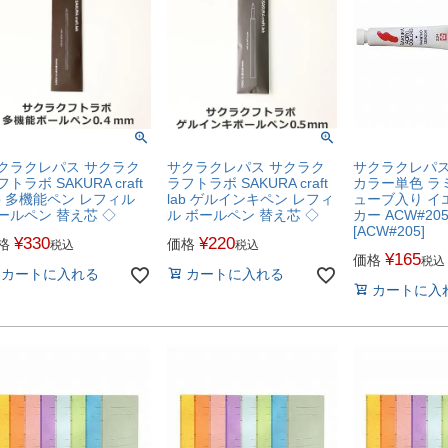
クラクレパス サクラク
サクラクレパス
サクラクレパス サクラク
トラボ SAKURA craft
カラー単色 ラ
ラフトラボ SAKURA craft
ab 多機能ペン レフィル
ューブ入り イ
lab ゲルインキペン レフィ
ールペン 替え芯 ◇
カー ACW#20
ル ボールペン 替え芯 ◇
[ACW#205]
¥
330
¥
220
格
価格
税込
税込
¥
165
価格
税込
カートに入れる
カートに入れる
カートに入