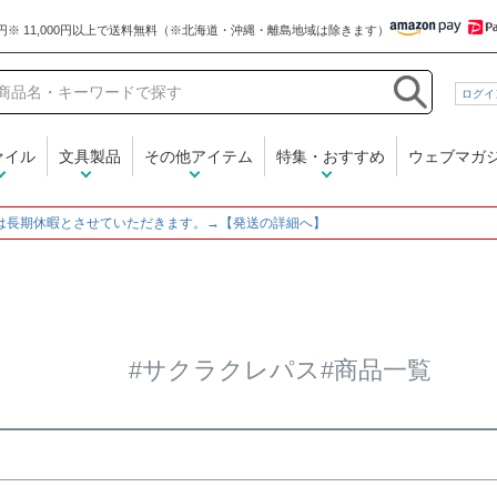
和気文具
ログイ
在庫なし商品
在庫なし商品を表示しな
ァイル
文具製品
その他アイテム
特集・おすすめ
ウェブマガ
商品番号/JANコード
～
は長期休暇とさせていただきます。→【発送の詳細へ】
並び順
新着順
登録順
価格
レビュー順
キーワード
#サクラクレパス#商品一覧
検索