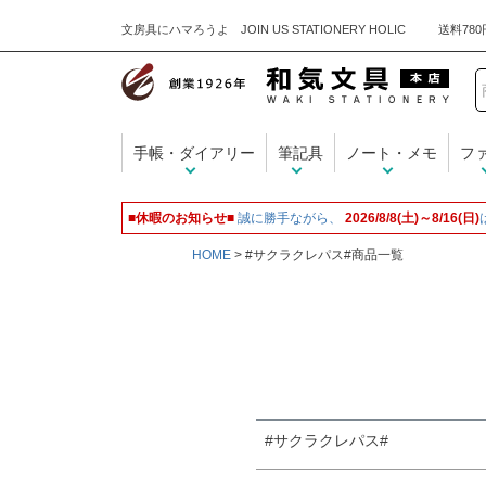
文房具にハマろうよ JOIN US STATIONERY HOLIC
キーワード
手帳・ダイアリー
筆記具
ノート・メモ
フ
価格
■休暇のお知らせ■
誠に勝手ながら、
2026/8/8(土)～8/16(日)
HOME
#サクラクレパス#商品一覧
商品タグ
名入れ無料
#サクラクレパス#