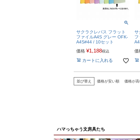
サクラクレパス フラット
サ
ファイルA4S グレー OFK-
フ
A4S#44 / 10セット
A4
¥
1,188
価格
価
税込
カートに入れる
並び替え
価格が安い順
価格が高
ハマっちゃう文房具たち