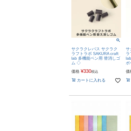
サクラクレパス サクラク
サ
ラフトラボ SAKURA craft
ラフ
lab 多機能ペン用 替消しゴ
l
ム ◇
ボ
¥
330
価格
価
税込
カートに入れる