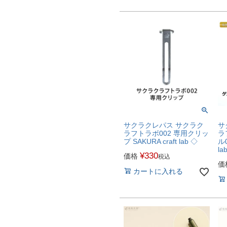
サクラクレパス サクラク
サ
ラフトラボ002 専用クリッ
ラ
プ SAKURA craft lab ◇
ル0
la
¥
330
価格
税込
価
カートに入れる