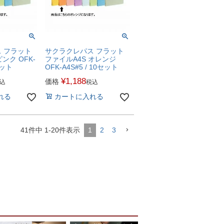
 フラット
サクラクレパス フラット
ンク OFK-
ファイルA4S オレンジ
セット
OFK-A4S#5 / 10セット
¥
1,188
価格
込
税込
れる
カートに入れる
41
件中
1
-
20
件表示
1
2
3