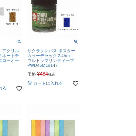
 アクリル
サクラクレパス ポスター
ミネートチ
カラーデラックス45mｌ
エローオー
ウルトラマリンディープ
5
PWD45ML#147
¥
484
価格
税込
カートに入れる
れる