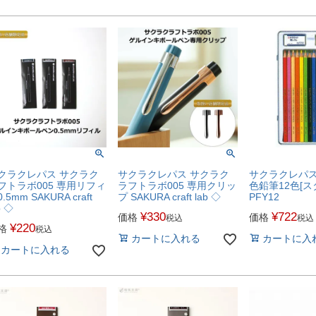
クラクレパス サクラク
サクラクレパス サクラク
サクラクレパス
フトラボ005 専用リフィ
ラフトラボ005 専用クリッ
色鉛筆12色[ス
.5mm SAKURA craft
プ SAKURA craft lab ◇
PFY12
b ◇
¥
330
¥
722
価格
価格
税込
税込
¥
220
格
税込
カートに入れる
カートに入
カートに入れる