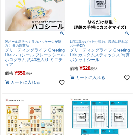
段ボール箱そっくりのパッケージが魅
L判写真をぴったり収納、表紙に貼れば
力！ 春の新商品
お手軽DIY
グリーティングライフ Greeting
グリーティングライフ Greeting
Life ハコシール フレークシール
Life カスタムスティックス 写真
ホログラム 約40枚入り ミニチ
ポケットシール
ュア
¥
528
価格
税込
¥
550
価格
税込
カートに入れる
カートに入れる