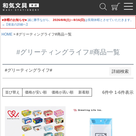
新着順
和気文具
登録順
価格が安い順
■休暇のお知らせ■
誠に勝手ながら、
2026/8/8(土)～8/16(日)
は長期休暇とさせていただきます。
価格が高い順
→【発送の詳細へ】
優先度順
レビュー順
HOME
#グリーティングライフ#商品一覧
キーワードヒット順
#グリーティングライフ#商品一覧
検索
#グリーティングライフ#
詳細検索
6
件中
1
-
6
件表示
並び替え
価格が安い順
価格が高い順
新着順