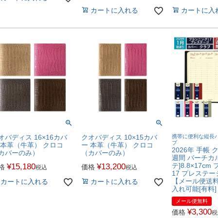
カートに入れる
カートに入
オバディス 16×16カバ
クオバディス 10×15カバ
携帯に便利な縦長
プ
 本革（牛革） クロコ
ー 本革（牛革） クロコ
2026年 手帳
カバーのみ）
（カバーのみ）
週間 バーチカ
テ]8.8×17c
¥
15,180
¥
13,200
格
価格
税込
税込
17 プレステー
【メール便送料無
カートに入れる
カートに入れる
入れ可能[有料]
メール便無料
¥
3,300
価格
税