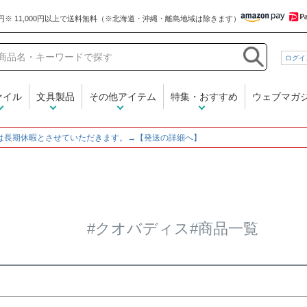
和気文具
ログイ
在庫なし商品
在庫なし商品を表示しな
ァイル
文具製品
その他アイテム
特集・おすすめ
ウェブマガ
商品番号/JANコード
～
は長期休暇とさせていただきます。→【発送の詳細へ】
並び順
新着順
登録順
価格
レビュー順
キーワード
#クオバディス#商品一覧
検索