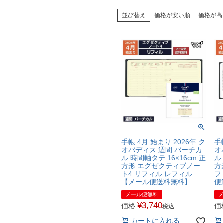
並び替え
価格が安い順
価格が高
手帳 4月 始まり 2026年 ク
手
オバディス 週間 バーチカ
オ
ル 時間軸タテ 16×16cm 正
ル
方形 エグゼクティブノー
方
ト4 リフィル レフィル
フ
【メール便送料無料】
便
メール便無料
¥
3,740
価格
価
税込
カートに入れる