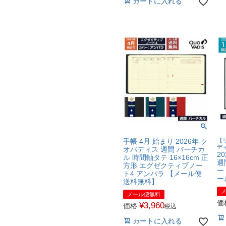
カートに入れる
手帳 4月 始まり 2026年 ク
【
デ
オバディス 週間 バーチカ
2
ル 時間軸タテ 16×16cm 正
週
方形 エグゼクティブノー
ー
ト4 アンパラ 【メール便
ー
送料無料】
メール便無料
価
¥
3,960
価格
税込
カートに入れる