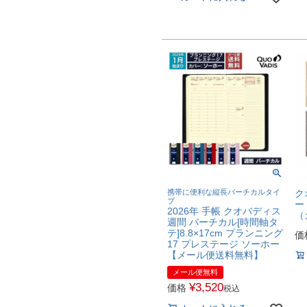
携帯に便利な縦長バーチカルタイ
ク
プ
ー
2026年 手帳 クオバディス
（
週間 バーチカル[時間軸タ
テ]8.8×17cm プランニング
価
17 プレステージ ソーホー
【メール便送料無料】
メール便無料
¥
3,520
価格
税込