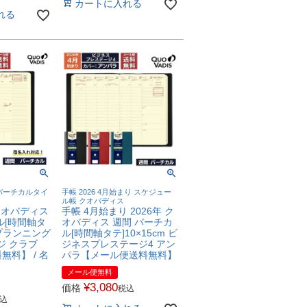
カートに入れる
れる
バーチカルタイ
手帳 2026 4月始まり スケジュー
ル帳 クオバディス
 クオバディス
手帳 4月始まり 2026年 ク
ル[時間軸タ
オバディス 週間 バーチカ
m プランニング
ル[時間軸タテ]10×15cm ビ
ジ クラブ
ジネスプレステージ4 アン
料】 / 名
パラ【メール便送料無料】
メール便無料
¥
3,080
価格
税込
込