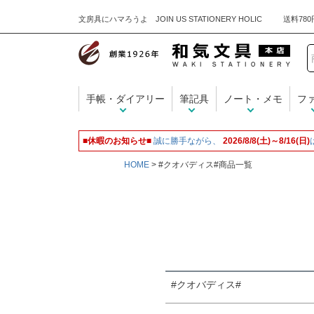
文房具にハマろうよ JOIN US STATIONERY HOLIC
キーワード
手帳・ダイアリー
筆記具
ノート・メモ
フ
価格
■休暇のお知らせ■
誠に勝手ながら、
2026/8/8(土)～8/16(日)
HOME
#クオバディス#商品一覧
商品タグ
名入れ無料
#クオバディス#