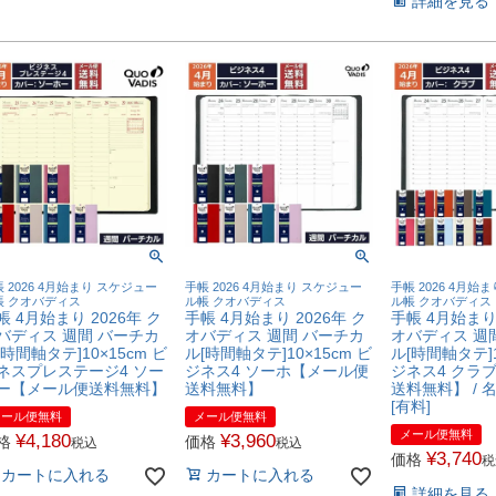
詳細を見る
 2026 4月始まり スケジュー
手帳 2026 4月始まり スケジュー
手帳 2026 4月始
帳 クオバディス
ル帳 クオバディス
ル帳 クオバディス
帳 4月始まり 2026年 ク
手帳 4月始まり 2026年 ク
手帳 4月始まり 
バディス 週間 バーチカ
オバディス 週間 バーチカ
オバディス 週
[時間軸タテ]10×15cm ビ
ル[時間軸タテ]10×15cm ビ
ル[時間軸タテ]1
ネスプレステージ4 ソー
ジネス4 ソーホ【メール便
ジネス4 クラ
ー【メール便送料無料】
送料無料】
送料無料】 / 
[有料]
メール便無料
メール便無料
メール便無料
¥
4,180
¥
3,960
格
価格
税込
税込
¥
3,740
価格
税
カートに入れる
カートに入れる
詳細を見る