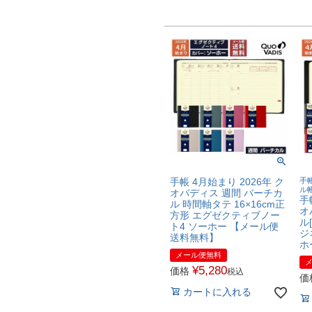
手帳 4月始まり 2026年 ク
手帳
ル
オバディス 週間 バーチカ
手
ル 時間軸タテ 16×16cm正
オ
方形 エグゼクティブノー
ル
ト4 ソーホー 【メール便
ジ
送料無料】
ホ
メール便無料
¥
5,280
価格
税込
価
カートに入れる