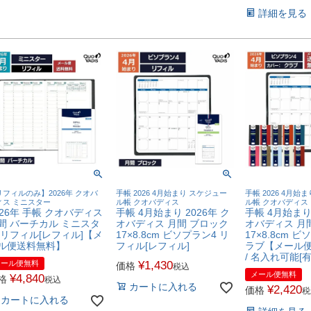
詳細を見る
リフィルのみ】2026年 クオバ
手帳 2026 4月始まり スケジュー
手帳 2026 4月始
ィス ミニスター
ル帳 クオバディス
ル帳 クオバディス
026年 手帳 クオバディス
手帳 4月始まり 2026年 ク
手帳 4月始まり 
間 バーチカル ミニスタ
オバディス 月間 ブロック
オバディス 月
 リフィル[レフィル]【メ
17×8.8cm ビソプラン4 リ
17×8.8cm 
ル便送料無料】
フィル[レフィル]
ラブ【メール
/ 名入れ可能[有
メール便無料
¥
1,430
価格
税込
メール便無料
¥
4,840
格
税込
カートに入れる
¥
2,420
価格
税
カートに入れる