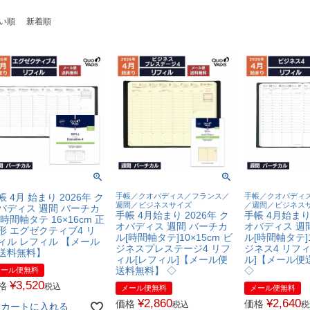
い順
新着順
帳 4月 始まり 2026年 ク
手帳／クオバディス／フランス／
手帳／クオバディ
週間／ビジネスサイズ
／週間／ビジネス
バディス 週間 バーチカ
手帳 4月始まり 2026年 ク
手帳 4月始まり 
 時間軸タテ 16×16cm 正
オバディス 週間 バーチカ
オバディス 週
形 エグゼクティブ4 リ
ル[時間軸タテ]10×15cm ビ
ル[時間軸タテ]1
ィル レフィル 【メール
ジネスプレステージ4 リフ
ジネス4 リフ
送料無料】
ィル[レフィル]【メール便
ル]【メール便
送料無料】 ◇
◇
メール便無料
¥
3,520
格
税込
メール便無料
メール便無料
¥
2,860
¥
2,640
価格
価格
税込
税
カートに入れる