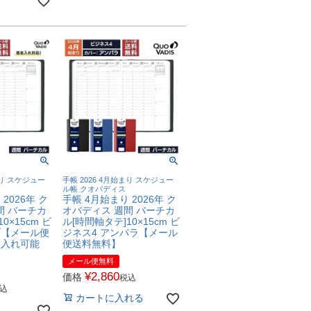
まり スケジュー
手帳 2026 4月始まり スケジュー
ル帳 クオバディス
2026年 ク
手帳 4月始まり 2026年 ク
間 バーチカ
オバディス 週間 バーチカ
0×15cm ビ
ル[時間軸タテ]10×15cm ビ
ブ【メール便
ジネス4 アンパラ【メール
名入れ可能
便送料無料】
メール便無料
¥
2,860
価格
税込
込
カートに入れる