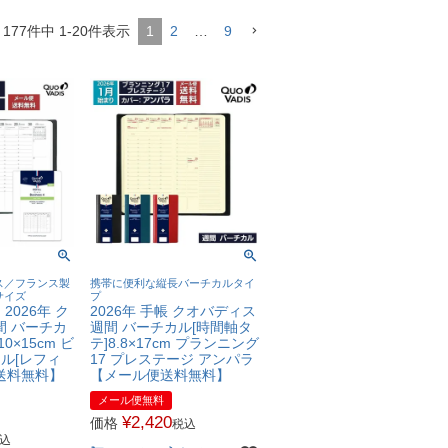
177
件中
1
-
20
件表示
1
2
…
9
ス／フランス製
携帯に便利な縦長バーチカルタイ
サイズ
プ
2026年 ク
2026年 手帳 クオバディス
間 バーチカ
週間 バーチカル[時間軸タ
0×15cm ビ
テ]8.8×17cm プランニング
ィル[レフィ
17 プレステージ アンパラ
送料無料】
【メール便送料無料】
メール便無料
¥
2,420
価格
税込
込