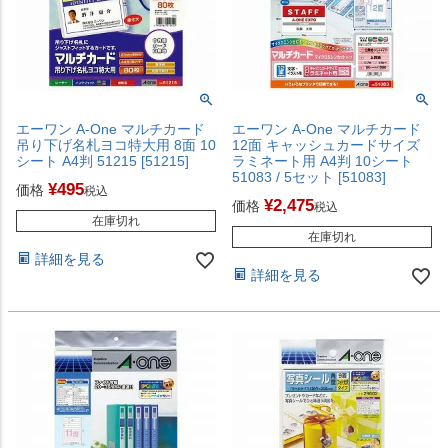
エーワン A-One マルチカード
エーワン A-One マルチカード
吊り下げ名札ヨコ特大用 8面 10
12面 キャッシュカードサイズ
シート A4判 51215 [51215]
ラミネート用 A4判 10シート
51083 / 5セット [51083]
¥
495
価格
税込
¥
2,475
価格
税込
在庫切れ
在庫切れ
詳細を見る
詳細を見る