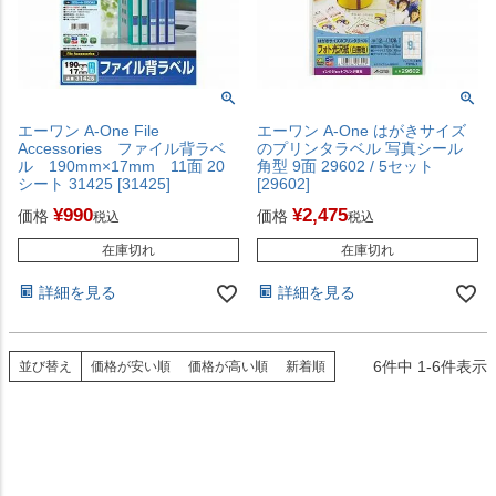
エーワン A-One File
エーワン A-One はがきサイズ
Accessories ファイル背ラベ
のプリンタラベル 写真シール
ル 190mm×17mm 11面 20
角型 9面 29602 / 5セット
シート 31425 [31425]
[29602]
¥
990
¥
2,475
価格
価格
税込
税込
在庫切れ
在庫切れ
詳細を見る
詳細を見る
6
件中
1
-
6
件表示
並び替え
価格が安い順
価格が高い順
新着順