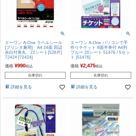
エーワン A-One ラベルシール
エーワン A-One パソコンで手
[プリンタ兼用] A4 24面 四辺
作りチケット 8面半券付 A4判
余白付角丸 22シート[528片]
ブルー 20シート 51476 / 5セッ
72424 [72424]
ト [51476]
¥
990
¥
2,475
価格
価格
税込
税込
在庫切れ
在庫切れ
詳細を見る
詳細を見る