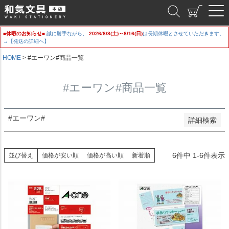
新着順
和気文具
登録順
価格が安い順
■休暇のお知らせ■
誠に勝手ながら、
2026/8/8(土)～8/16(日)
は長期休暇とさせていただきます。
価格が高い順
→【発送の詳細へ】
優先度順
レビュー順
HOME
#エーワン#商品一覧
キーワードヒット順
#エーワン#商品一覧
検索
#エーワン#
詳細検索
6
件中
1
-
6
件表示
並び替え
価格が安い順
価格が高い順
新着順